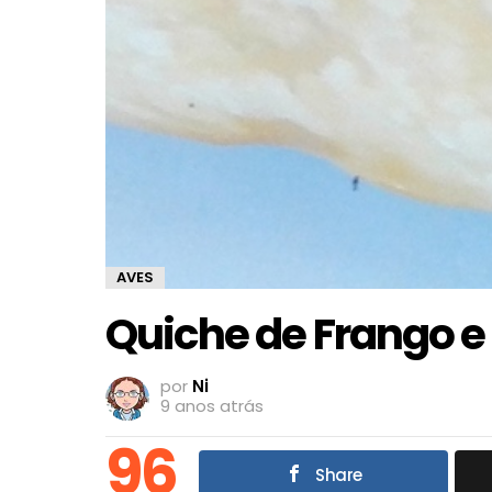
AVES
Quiche de Frango e
por
Ni
9 anos atrás
96
Share