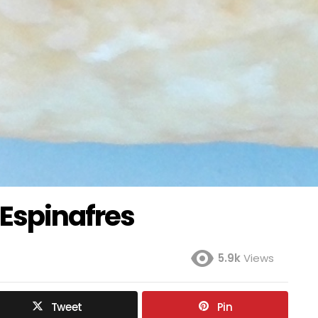
 Espinafres
5.9k
Views
Tweet
Pin