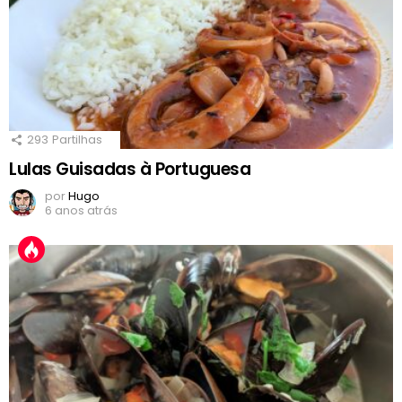
293
Partilhas
Lulas Guisadas à Portuguesa
por
Hugo
6 anos atrás