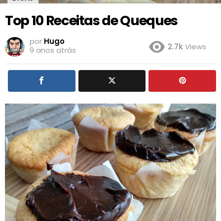
Top 10 Receitas de Queques
por
Hugo
2.7k
Views
9 anos atrás