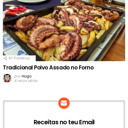
97
Partilhas
Tradicional Polvo Assado no Forno
por
Hugo
4 anos atrás
Receitas no teu Email