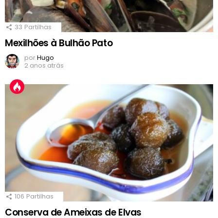
33
Partilhas
Mexilhões à Bulhão Pato
por
Hugo
2 anos atrás
106
Partilhas
Conserva de Ameixas de Elvas