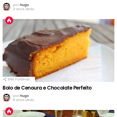
por
Hugo
3 anos atrás
696
Partilhas
Bolo de Cenoura e Chocolate Perfeito
por
Hugo
8 anos atrás