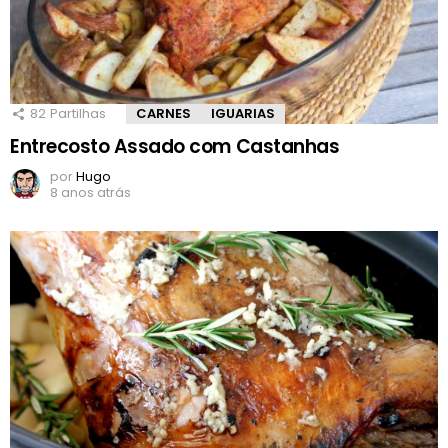
82
Partilhas
CARNES
IGUARIAS
Entrecosto Assado com Castanhas
por
Hugo
8 anos atrás