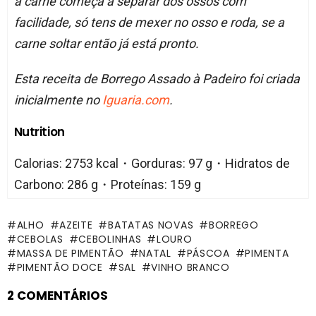
a carne começa a separar dos ossos com
facilidade, só tens de mexer no osso e roda, se a
carne soltar então já está pronto.
Esta receita de Borrego Assado à Padeiro foi criada
inicialmente no
Iguaria.com
.
Nutrition
Calorias: 2753 kcal・Gorduras: 97 g・Hidratos de
Carbono: 286 g・Proteínas: 159 g
ALHO
AZEITE
BATATAS NOVAS
BORREGO
CEBOLAS
CEBOLINHAS
LOURO
MASSA DE PIMENTÃO
NATAL
PÁSCOA
PIMENTA
PIMENTÃO DOCE
SAL
VINHO BRANCO
2 COMENTÁRIOS