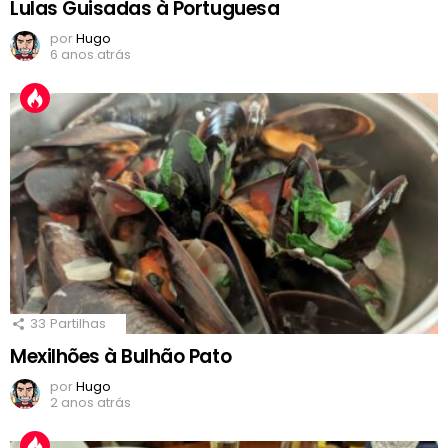
Lulas Guisadas à Portuguesa
por
Hugo
6 anos atrás
33
Partilhas
Mexilhões à Bulhão Pato
por
Hugo
2 anos atrás