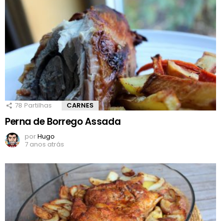
78
Partilhas
CARNES
Perna de Borrego Assada
por
Hugo
7 anos atrás