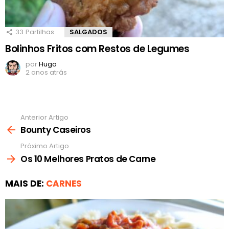
33
Partilhas
SALGADOS
Bolinhos Fritos com Restos de Legumes
por
Hugo
2 anos atrás
Anterior Artigo
Ver
mais
Bounty Caseiros
Próximo Artigo
Os 10 Melhores Pratos de Carne
MAIS DE:
CARNES