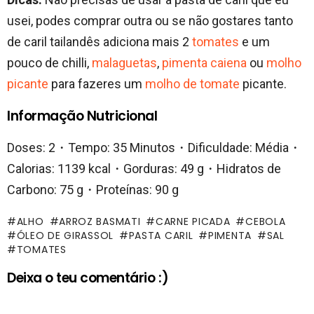
usei, podes comprar outra ou se não gostares tanto
de caril tailandês adiciona mais 2
tomates
e um
pouco de chilli,
malaguetas
,
pimenta caiena
ou
molho
picante
para fazeres um
molho de tomate
picante.
Informação Nutricional
Doses: 2・Tempo: 35 Minutos・Dificuldade: Média・
Calorias: 1139 kcal・Gorduras: 49 g・Hidratos de
Carbono: 75 g・Proteínas: 90 g
ALHO
ARROZ BASMATI
CARNE PICADA
CEBOLA
ÓLEO DE GIRASSOL
PASTA CARIL
PIMENTA
SAL
TOMATES
Deixa o teu comentário :)