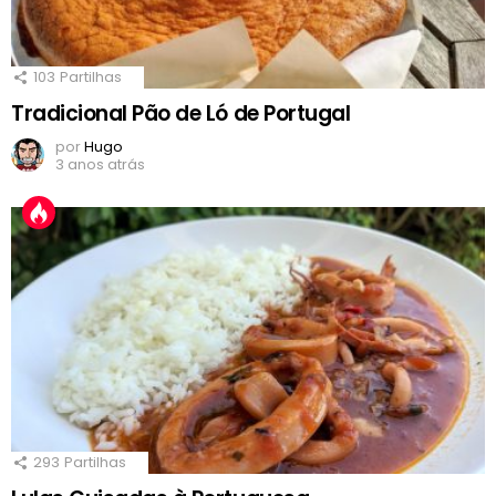
103
Partilhas
Tradicional Pão de Ló de Portugal
por
Hugo
3 anos atrás
293
Partilhas