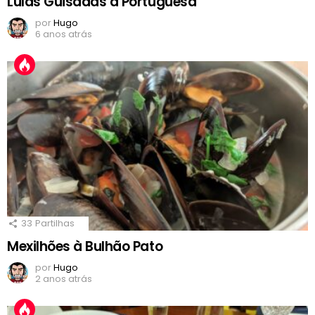
Lulas Guisadas à Portuguesa
por
Hugo
6 anos atrás
33
Partilhas
Mexilhões à Bulhão Pato
por
Hugo
2 anos atrás