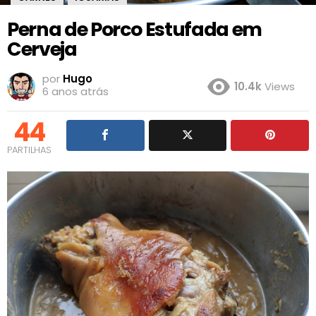
Perna de Porco Estufada em
Cerveja
por
Hugo
10.4k
Views
6 anos atrás
44
PARTILHAS