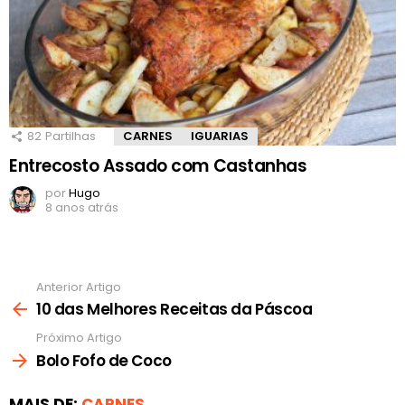
82
Partilhas
CARNES
IGUARIAS
Entrecosto Assado com Castanhas
por
Hugo
8 anos atrás
Anterior Artigo
Ver
mais
10 das Melhores Receitas da Páscoa
Próximo Artigo
Bolo Fofo de Coco
MAIS DE:
CARNES