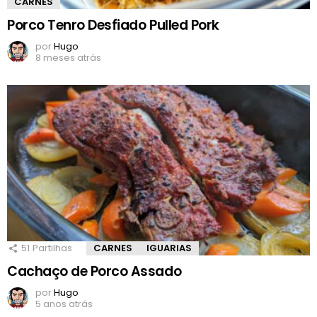
CARNES
Porco Tenro Desfiado Pulled Pork
por
Hugo
8 meses atrás
51
Partilhas
CARNES
IGUARIAS
Cachaço de Porco Assado
por
Hugo
5 anos atrás