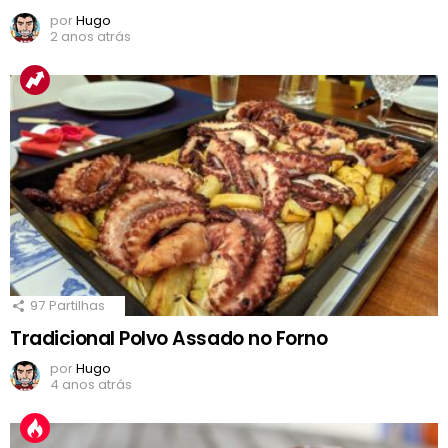
por
Hugo
2 anos atrás
97
Partilhas
Tradicional Polvo Assado no Forno
por
Hugo
4 anos atrás