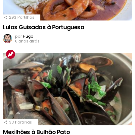
293
Partilhas
Lulas Guisadas à Portuguesa
por
Hugo
6 anos atrás
33
Partilhas
Mexilhões à Bulhão Pato