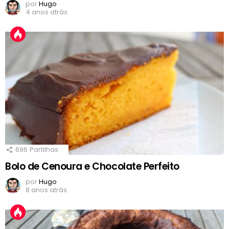
por
Hugo
4 anos atrás
696
Partilhas
Bolo de Cenoura e Chocolate Perfeito
por
Hugo
8 anos atrás