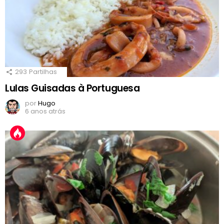
293
Partilhas
Lulas Guisadas à Portuguesa
por
Hugo
6 anos atrás