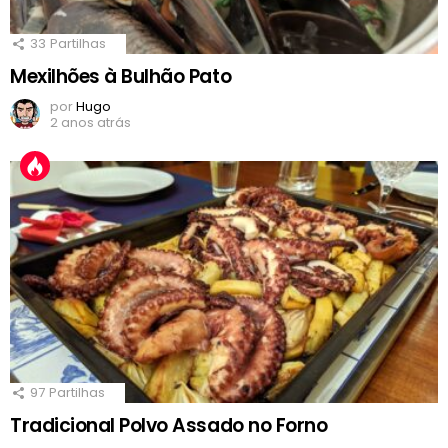
33
Partilhas
Mexilhões à Bulhão Pato
por
Hugo
2 anos atrás
97
Partilhas
Tradicional Polvo Assado no Forno