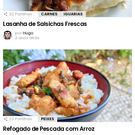
32
Partilhas
CARNES
IGUARIAS
Lasanha de Salsichas Frescas
por
Hugo
2 anos atrás
23
Partilhas
PEIXES
Refogado de Pescada com Arroz