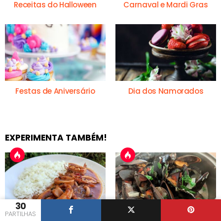
Receitas do Halloween
Carnaval e Mardi Gras
Festas de Aniversário
Dia dos Namorados
EXPERIMENTA TAMBÉM!
30
PARTILHAS
Lulas Guisadas à
Mexilhões à Bulhão Pato