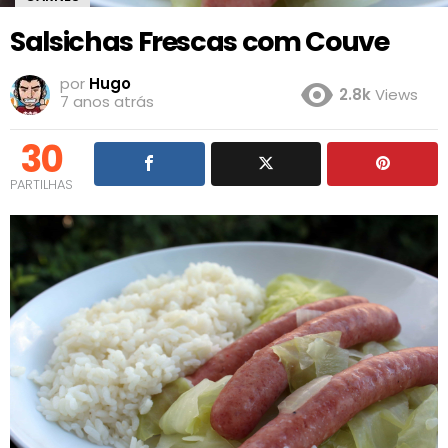
Salsichas Frescas com Couve
por
Hugo
2.8k
Views
7 anos atrás
30
PARTILHAS