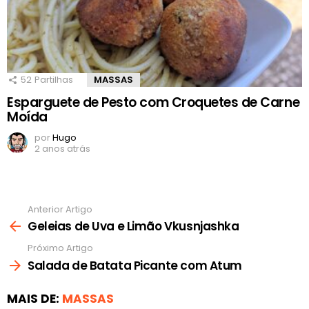
52
Partilhas
MASSAS
Esparguete de Pesto com Croquetes de Carne
Moída
por
Hugo
2 anos atrás
Anterior Artigo
Ver
mais
Geleias de Uva e Limão Vkusnjashka
Próximo Artigo
Salada de Batata Picante com Atum
MAIS DE:
MASSAS