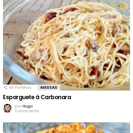
58
Partilhas
MASSAS
Esparguete à Carbonara
por
Hugo
11 anos atrás