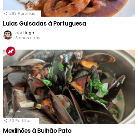
293
Partilhas
Lulas Guisadas à Portuguesa
por
Hugo
6 anos atrás
33
Partilhas
Mexilhões à Bulhão Pato