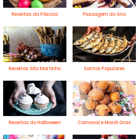
Receitas da Páscoa
Passagem do Ano
Receitas São Martinho
Santos Populares
Receitas do Halloween
Carnaval e Mardi Gras