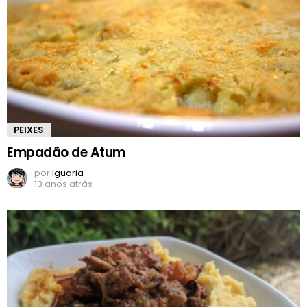
PEIXES
Empadão de Atum
por
Iguaria
13 anos atrás