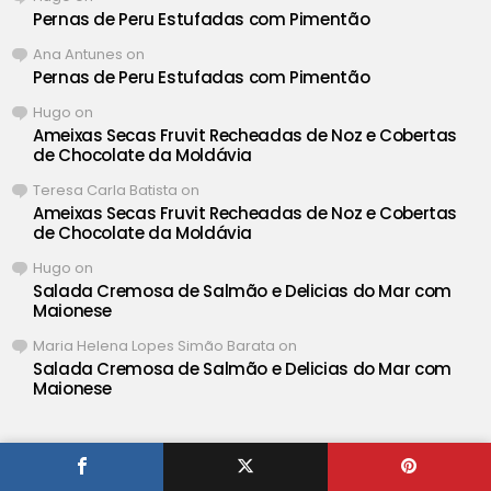
Pernas de Peru Estufadas com Pimentão
Ana Antunes
on
Pernas de Peru Estufadas com Pimentão
Hugo
on
Ameixas Secas Fruvit Recheadas de Noz e Cobertas
de Chocolate da Moldávia
Teresa Carla Batista
on
Ameixas Secas Fruvit Recheadas de Noz e Cobertas
de Chocolate da Moldávia
Hugo
on
Salada Cremosa de Salmão e Delicias do Mar com
Maionese
Maria Helena Lopes Simão Barata
on
Salada Cremosa de Salmão e Delicias do Mar com
Maionese
® Iguaria ❤ Deliciosas Receitas de Portugal •
Definições de