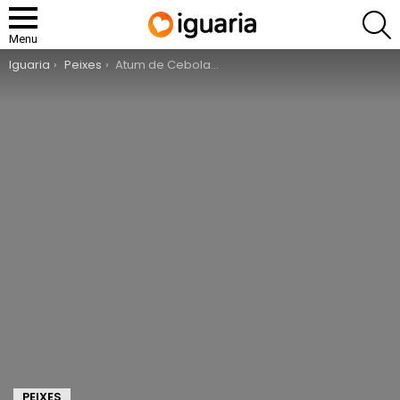
P
Menu
You are here:
Iguaria
Peixes
Atum de Cebolada
PEIXES