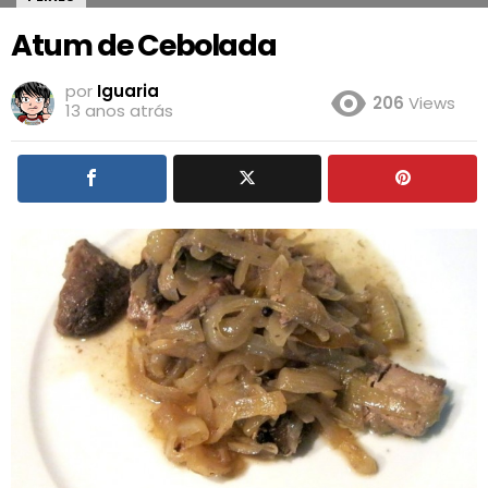
Atum de Cebolada
por
Iguaria
206
Views
13 anos atrás