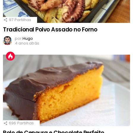
97
Partilhas
Tradicional Polvo Assado no Forno
por
Hugo
4 anos atrás
696
Partilhas
Bolo de Cenoura e Chocolate Perfeito