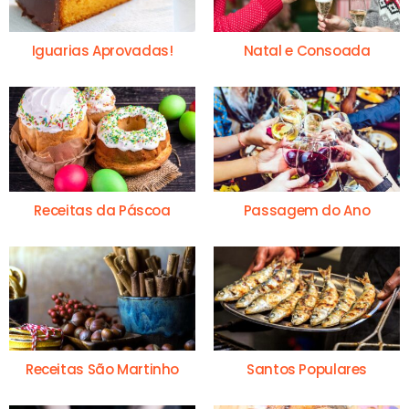
Iguarias Aprovadas!
Natal e Consoada
Receitas da Páscoa
Passagem do Ano
Receitas São Martinho
Santos Populares