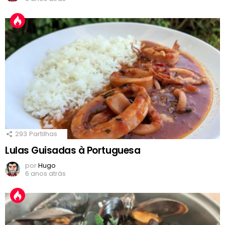
293
Partilhas
Lulas Guisadas à Portuguesa
por
Hugo
6 anos atrás