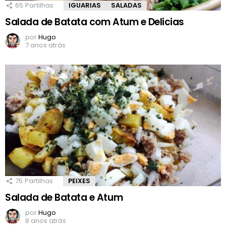
65
Partilhas
IGUARIAS
SALADAS
Salada de Batata com Atum e Delicias
por
Hugo
7 anos atrás
75
Partilhas
PEIXES
Salada de Batata e Atum
por
Hugo
8 anos atrás