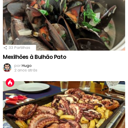
33
Partilhas
Mexilhões à Bulhão Pato
por
Hugo
2 anos atrás