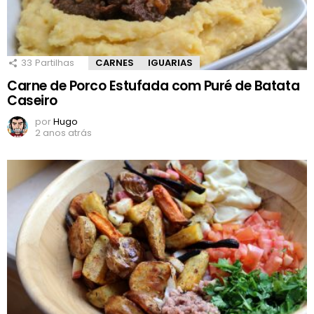
33
Partilhas
CARNES
IGUARIAS
Carne de Porco Estufada com Puré de Batata
Caseiro
por
Hugo
2 anos atrás