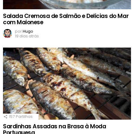
Salada Cremosa de Salmão e Delicias do Mar
com Maionese
por
Hugo
19 dias atrás
157
Partilhas
Sardinhas Assadas na Brasa à Moda
Portuguesa