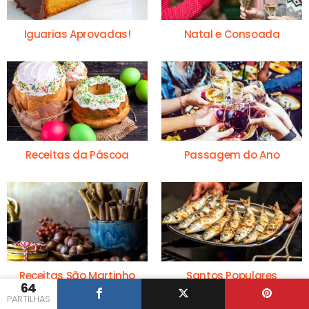
Iguarias Aprovadas!
Natal e Consoada
Receitas da Páscoa
Passagem do Ano
Receitas São Martinho
Santos Populares
64
PARTILHAS