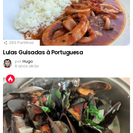
293
Partilhas
Lulas Guisadas à Portuguesa
por
Hugo
6 anos atrás