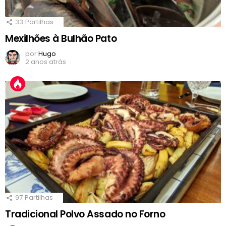
33
Partilhas
Mexilhões à Bulhão Pato
por
Hugo
2 anos atrás
97
Partilhas
Tradicional Polvo Assado no Forno