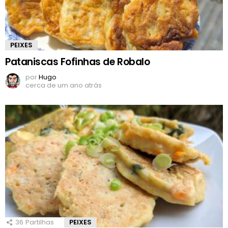
PEIXES
Pataniscas Fofinhas de Robalo
por
Hugo
cerca de um ano atrás
36
Partilhas
PEIXES