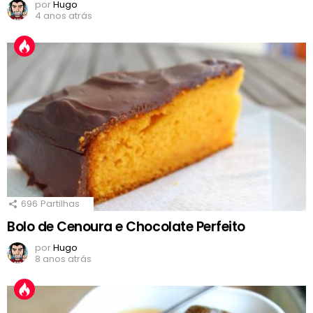
por
Hugo
4 anos atrás
696
Partilhas
Bolo de Cenoura e Chocolate Perfeito
por
Hugo
8 anos atrás