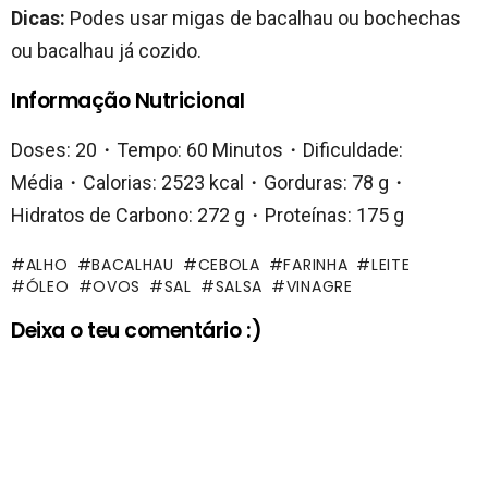
Dicas:
Podes usar migas de bacalhau ou bochechas
ou bacalhau já cozido.
Informação Nutricional
Doses: 20・Tempo: 60 Minutos・Dificuldade:
Média・Calorias: 2523 kcal・Gorduras: 78 g・
Hidratos de Carbono: 272 g・Proteínas: 175 g
ALHO
BACALHAU
CEBOLA
FARINHA
LEITE
ÓLEO
OVOS
SAL
SALSA
VINAGRE
Deixa o teu comentário :)