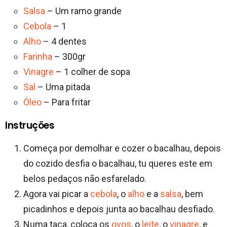
Salsa
– Um ramo grande
Cebola
– 1
Alho
– 4 dentes
Farinha
– 300gr
Vinagre
– 1 colher de sopa
Sal
– Uma pitada
Óleo
– Para fritar
Instruções
Começa por demolhar e cozer o bacalhau, depois
do cozido desfia o bacalhau, tu queres este em
belos pedaços não esfarelado.
Agora vai picar a
cebola
, o
alho
e a
salsa
, bem
picadinhos e depois junta ao bacalhau desfiado.
Numa taça, coloca os
ovos
, o
leite
, o
vinagre
, e