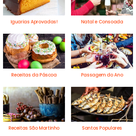
Iguarias Aprovadas!
Natal e Consoada
Receitas da Páscoa
Passagem do Ano
Receitas São Martinho
Santos Populares