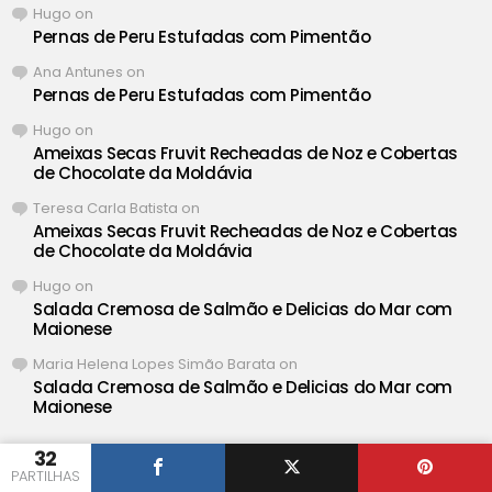
Hugo
on
Pernas de Peru Estufadas com Pimentão
Ana Antunes
on
Pernas de Peru Estufadas com Pimentão
Hugo
on
Ameixas Secas Fruvit Recheadas de Noz e Cobertas
de Chocolate da Moldávia
Teresa Carla Batista
on
Ameixas Secas Fruvit Recheadas de Noz e Cobertas
de Chocolate da Moldávia
Hugo
on
Salada Cremosa de Salmão e Delicias do Mar com
Maionese
Maria Helena Lopes Simão Barata
on
Salada Cremosa de Salmão e Delicias do Mar com
Maionese
32
PARTILHAS
® Iguaria ❤ Deliciosas Receitas de Portugal •
Definições de