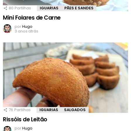
80
Partilhas
IGUARIAS
PÃES E SANDES
Mini Folares de Carne
por
Hugo
3 anos atrás
76
Partilhas
IGUARIAS
SALGADOS
Rissóis de Leitão
por
Hugo