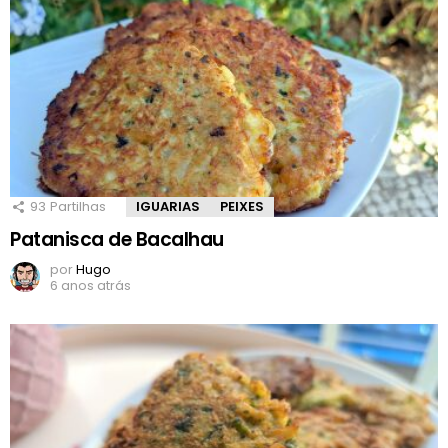
93
Partilhas
IGUARIAS
PEIXES
Patanisca de Bacalhau
por
Hugo
6 anos atrás