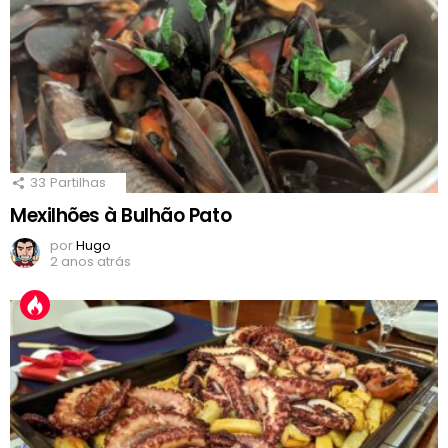
33
Partilhas
Mexilhões à Bulhão Pato
por
Hugo
2 anos atrás