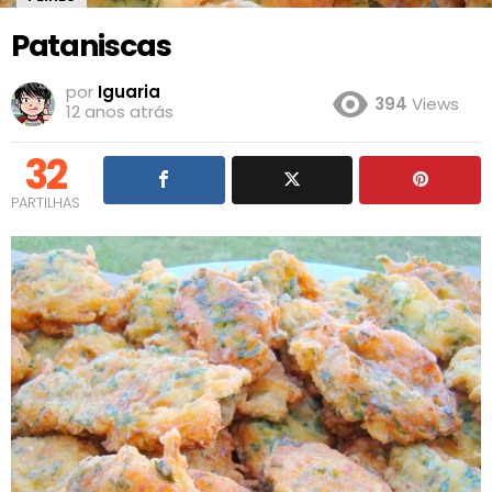
Pataniscas
por
Iguaria
394
Views
12 anos atrás
32
PARTILHAS