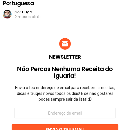
Portuguesa
por
Hugo
2 meses atrás
NEWSLETTER
Não Percas Nenhuma Receita do
Iguaria!
Envia o teu endereço de email para receberes receitas,
dicas e truqes novos todos os dias! E se não gostares
podes sempre sair da lista! ;D
Endereço
de
email
ENVIA O TEU EMAIL