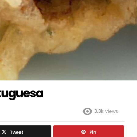
rtuguesa
3.3k
Views
Tweet
Pin