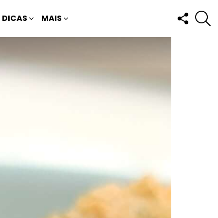
FOLLOW
P
DICAS
MAIS
US