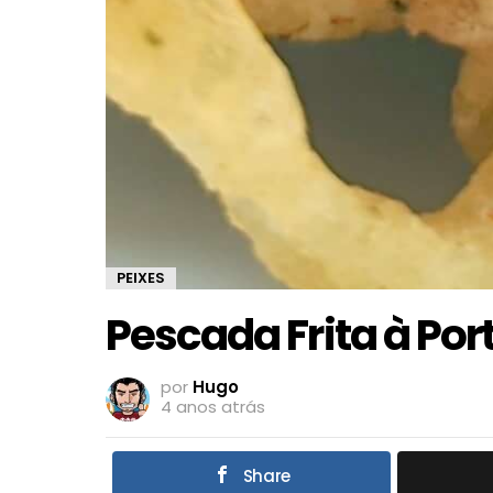
PEIXES
Pescada Frita à Po
por
Hugo
4 anos atrás
Share