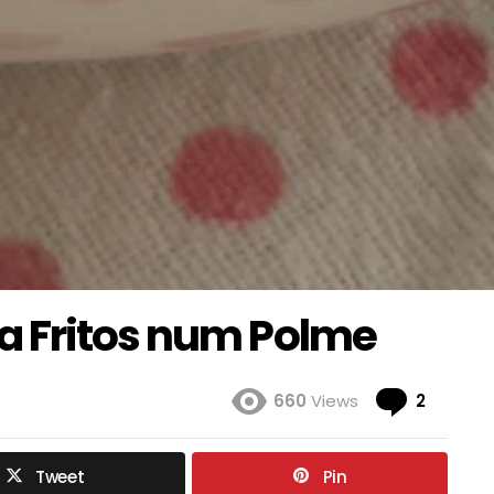
a Fritos num Polme
Coment
660
Views
2
Tweet
Pin