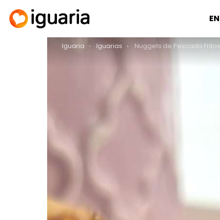
EN
You are here:
Iguaria
Iguarias
Nuggets de Pescada Fritos 