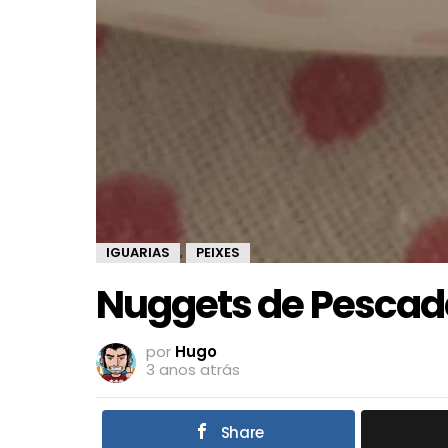
IGUARIAS
PEIXES
,
Nuggets de Pescad
por
Hugo
3 anos atrás
Share