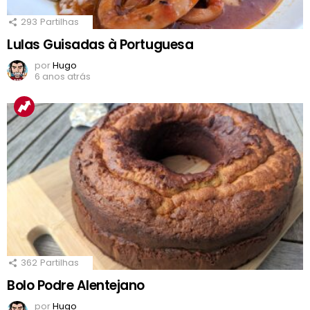
293
Partilhas
Lulas Guisadas à Portuguesa
por
Hugo
6 anos atrás
362
Partilhas
Bolo Podre Alentejano
por
Hugo