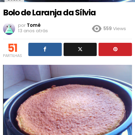
Bolo de Laranja da Sílvia
por
Tomé
559
Views
13 anos atrás
51
PARTILHAS