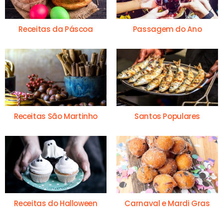
Receitas da Páscoa
Passagem do Ano
Receitas São Martinho
Santos Populares
Receitas do Halloween
Carnaval e Mardi Gras