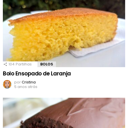
104
Partilhas
BOLOS
Bolo Ensopado de Laranja
por
Cristina
5 anos atrás