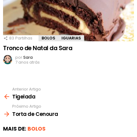
83
Partilhas
BOLOS
IGUARIAS
Tronco de Natal da Sara
por
Sara
7 anos atrás
Anterior Artigo
Ver
mais
Tigelada
Próximo Artigo
Torta de Cenoura
MAIS DE:
BOLOS