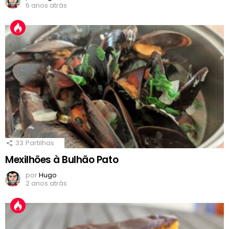
6 anos atrás
33
Partilhas
Mexilhões à Bulhão Pato
por
Hugo
2 anos atrás