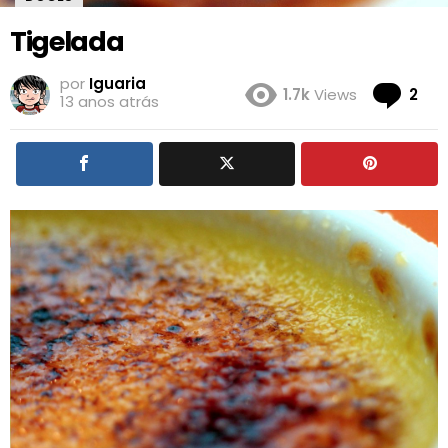
Tigelada
por
Iguaria
Co
1.7k
Views
2
13 anos atrás