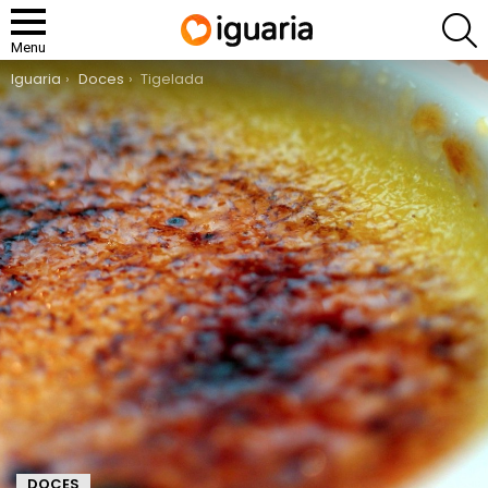
P
Menu
You are here:
Iguaria
Doces
Tigelada
DOCES