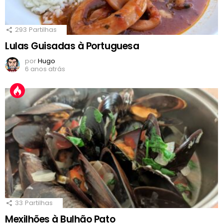
293
Partilhas
Lulas Guisadas à Portuguesa
por
Hugo
6 anos atrás
33
Partilhas
Mexilhões à Bulhão Pato