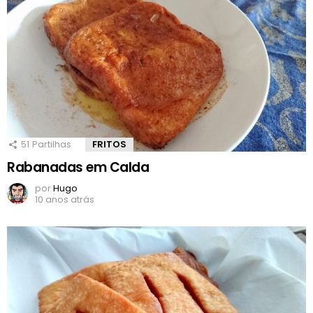
51
Partilhas
FRITOS
Rabanadas em Calda
por
Hugo
10 anos atrás