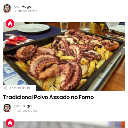
por
Hugo
2 anos atrás
97
Partilhas
Tradicional Polvo Assado no Forno
por
Hugo
4 anos atrás