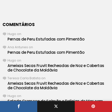
COMENTÁRIOS
Hugo
on
Pernas de Peru Estufadas com Pimentão
Ana Antunes
on
Pernas de Peru Estufadas com Pimentão
Hugo
on
Ameixas Secas Fruvit Recheadas de Noz e Cobertas
de Chocolate da Moldávia
Teresa Carla Batista
on
Ameixas Secas Fruvit Recheadas de Noz e Cobertas
de Chocolate da Moldávia
Hugo
on
Salada Cremosa de Salmão e Delicias do Mar com
Maionese