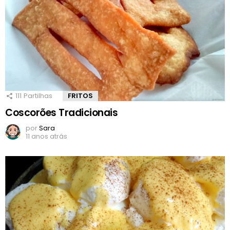
111
Partilhas
FRITOS
Coscorões Tradicionais
por
Sara
11 anos atrás