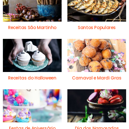
Receitas São Martinho
Santos Populares
Receitas do Halloween
Carnaval e Mardi Gras
Festas de Aniversário
Dia dos Namorados