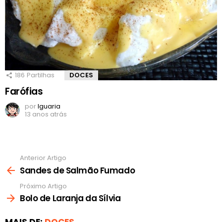
186
Partilhas
DOCES
Farófias
por
Iguaria
13 anos atrás
Anterior Artigo
Ver
mais
Sandes de Salmão Fumado
Próximo Artigo
Bolo de Laranja da Sílvia