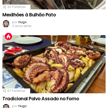
33
Partilhas
Mexilhões à Bulhão Pato
por
Hugo
2 anos atrás
97
Partilhas
Tradicional Polvo Assado no Forno
por
Hugo