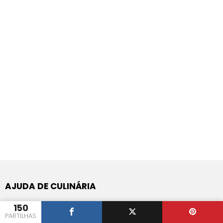
AJUDA DE CULINÁRIA
150
Perguntas e Respostas de Culinária
PARTILHAS
App de Android do Iguaria