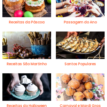
Receitas da Páscoa
Passagem do Ano
Receitas São Martinho
Santos Populares
Receitas do Halloween
Carnaval e Mardi Gras