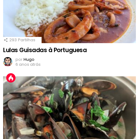
293
Partilhas
Lulas Guisadas à Portuguesa
por
Hugo
6 anos atrás