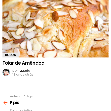
BOLOS
Folar de Amêndoa
por
Iguaria
13 anos atrás
Anterior Artigo
Ver
mais
Pipis
Próximo Artigo