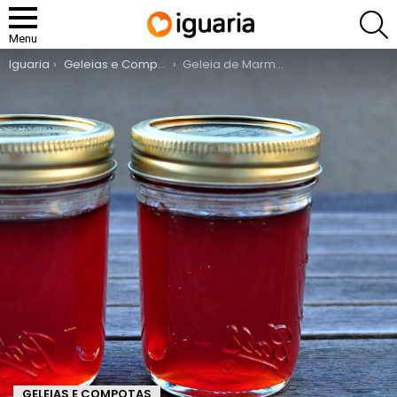
P
Menu
You are here:
Iguaria
Geleias e Compotas
Geleia de Marmelo
GELEIAS E COMPOTAS