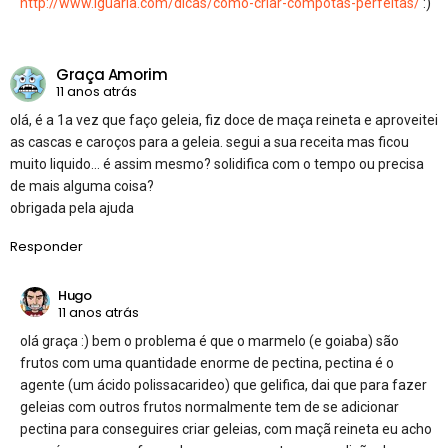
http://www.iguaria.com/dicas/como-criar-compotas-perfeitas/
:)
Graça Amorim
11 anos atrás
olá, é a 1a vez que faço geleia, fiz doce de maça reineta e aproveitei
as cascas e caroços para a geleia. segui a sua receita mas ficou
muito liquido… é assim mesmo? solidifica com o tempo ou precisa
de mais alguma coisa?
obrigada pela ajuda
Responder
Hugo
11 anos atrás
olá graça :) bem o problema é que o marmelo (e goiaba) são
frutos com uma quantidade enorme de pectina, pectina é o
agente (um ácido polissacarideo) que gelifica, dai que para fazer
geleias com outros frutos normalmente tem de se adicionar
pectina para conseguires criar geleias, com maçã reineta eu acho