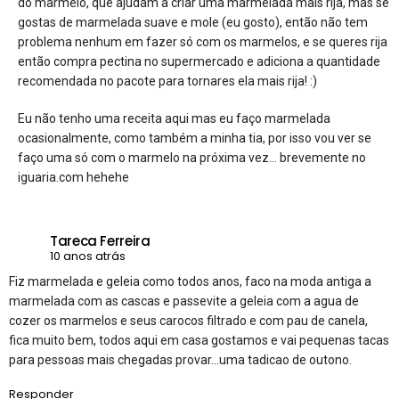
do marmelo, que ajudam a criar uma marmelada mais rija, mas se
gostas de marmelada suave e mole (eu gosto), então não tem
problema nenhum em fazer só com os marmelos, e se queres rija
então compra pectina no supermercado e adiciona a quantidade
recomendada no pacote para tornares ela mais rija! :)
Eu não tenho uma receita aqui mas eu faço marmelada
ocasionalmente, como também a minha tia, por isso vou ver se
faço uma só com o marmelo na próxima vez… brevemente no
iguaria.com hehehe
Tareca Ferreira
10 anos atrás
Fiz marmelada e geleia como todos anos, faco na moda antiga a
marmelada com as cascas e passevite a geleia com a agua de
cozer os marmelos e seus carocos filtrado e com pau de canela,
fica muito bem, todos aqui em casa gostamos e vai pequenas tacas
para pessoas mais chegadas provar…uma tadicao de outono.
Responder