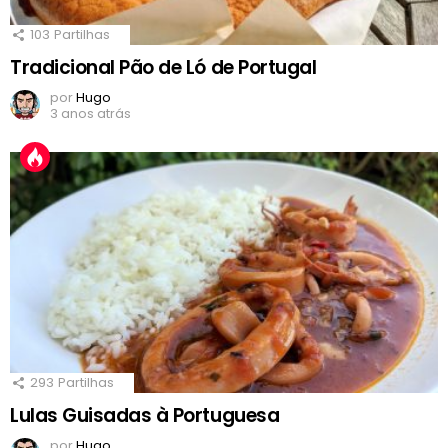
103
Partilhas
Tradicional Pão de Ló de Portugal
por
Hugo
3 anos atrás
293
Partilhas
Lulas Guisadas à Portuguesa
por
Hugo