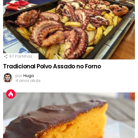
97
Partilhas
Tradicional Polvo Assado no Forno
por
Hugo
4 anos atrás