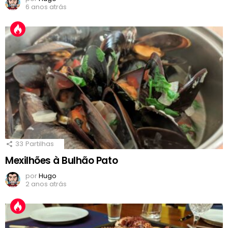
6 anos atrás
33
Partilhas
Mexilhões à Bulhão Pato
por
Hugo
2 anos atrás