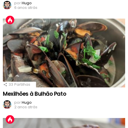
por
Hugo
6 anos atrás
33
Partilhas
Mexilhões à Bulhão Pato
por
Hugo
2 anos atrás