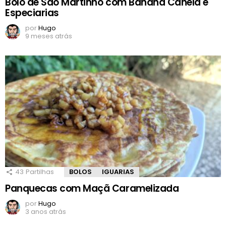
Bolo de São Martinho com Banana Canela e
Especiarias
por
Hugo
9 meses atrás
43
Partilhas
BOLOS
IGUARIAS
Panquecas com Maçã Caramelizada
por
Hugo
3 anos atrás