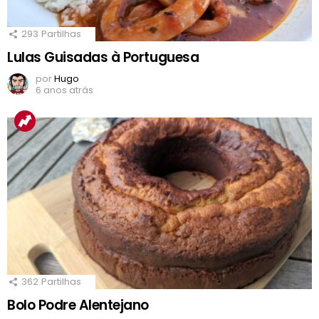
293
Partilhas
Lulas Guisadas à Portuguesa
por
Hugo
6 anos atrás
362
Partilhas
Bolo Podre Alentejano