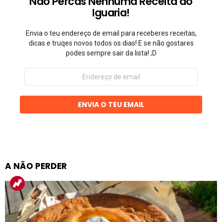
Não Percas Nenhuma Receita do
Iguaria!
Envia o teu endereço de email para receberes receitas,
dicas e truqes novos todos os dias! E se não gostares
podes sempre sair da lista! ;D
Endereço
de
email
ENVIA O TEU EMAIL
A NÃO PERDER