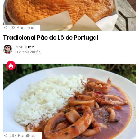
103
Partilhas
Tradicional Pão de Ló de Portugal
por
Hugo
3 anos atrás
293
Partilhas