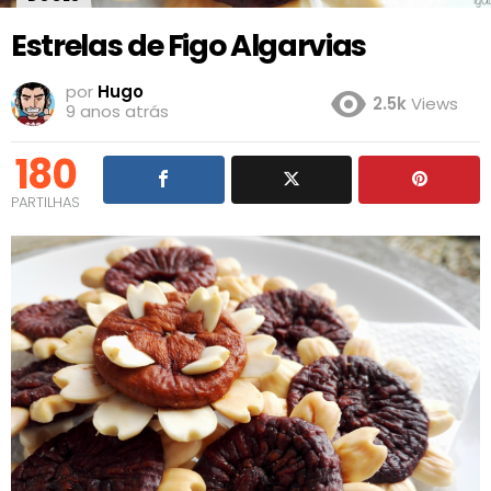
Estrelas de Figo Algarvias
por
Hugo
2.5k
Views
9 anos atrás
180
PARTILHAS