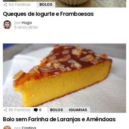
94
Partilhas
BOLOS
Queques de Iogurte e Framboesas
por
Hugo
5 anos atrás
85
Partilhas
6
Comentários
BOLOS
IGUARIAS
Bolo sem Farinha de Laranjas e Amêndoas
por
Cristina