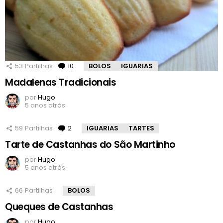
53
Partilhas
10
Comentários
BOLOS
IGUARIAS
Madalenas Tradicionais
por
Hugo
5 anos atrás
59
Partilhas
2
Comentários
IGUARIAS
TARTES
Tarte de Castanhas do São Martinho
por
Hugo
5 anos atrás
66
Partilhas
BOLOS
Queques de Castanhas
por
Hugo