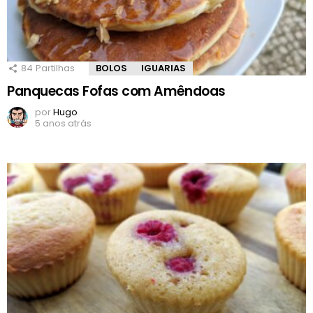
84
Partilhas
BOLOS
IGUARIAS
Panquecas Fofas com Amêndoas
por
Hugo
5 anos atrás