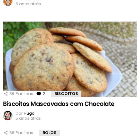
5 anos atrás
36
Partilhas
2
Comentários
BISCOITOS
Biscoitos Mascavados com Chocolate
por
Hugo
5 anos atrás
56
Partilhas
BOLOS