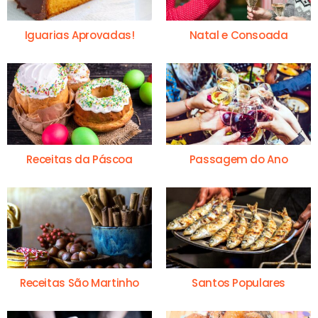
Iguarias Aprovadas!
Natal e Consoada
Receitas da Páscoa
Passagem do Ano
Receitas São Martinho
Santos Populares