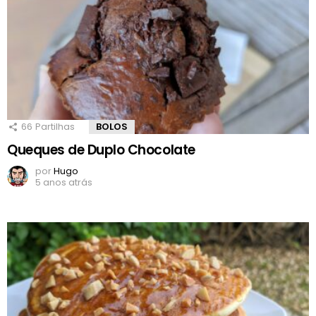
66
Partilhas
BOLOS
Queques de Duplo Chocolate
por
Hugo
5 anos atrás