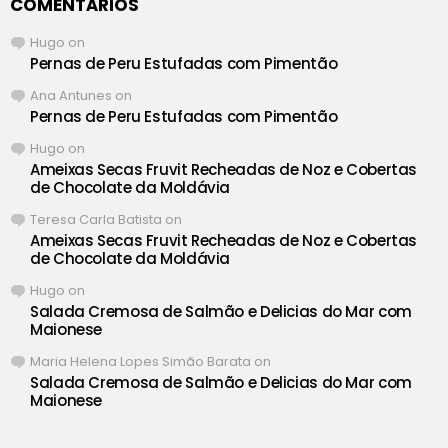
COMENTÁRIOS
Hugo
on
Pernas de Peru Estufadas com Pimentão
Ana Antunes
on
Pernas de Peru Estufadas com Pimentão
Hugo
on
Ameixas Secas Fruvit Recheadas de Noz e Cobertas
de Chocolate da Moldávia
Teresa Carla Batista
on
Ameixas Secas Fruvit Recheadas de Noz e Cobertas
de Chocolate da Moldávia
Hugo
on
Salada Cremosa de Salmão e Delicias do Mar com
Maionese
Maria Helena Lopes Simão Barata
on
Salada Cremosa de Salmão e Delicias do Mar com
Maionese