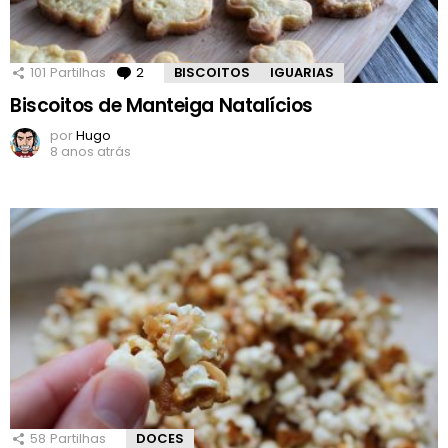
101
Partilhas
2
Comentários
BISCOITOS
IGUARIAS
Biscoitos de Manteiga Natalícios
por
Hugo
8 anos atrás
58
Partilhas
DOCES