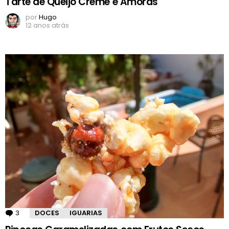
Tarte de Queijo Creme e Amoras
por
Hugo
12 anos atrás
3
Comentários
DOCES
IGUARIAS