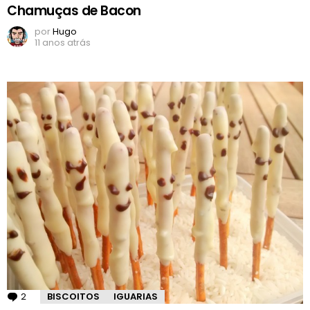
Chamuças de Bacon
por
Hugo
11 anos atrás
2
Comentários
BISCOITOS
IGUARIAS