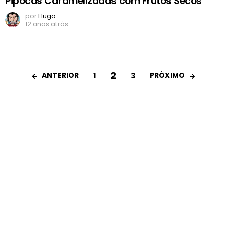
Pipocas Caramelizadas com Frutos Secos
por
Hugo
12 anos atrás
2
ANTERIOR
PRÓXIMO
1
3