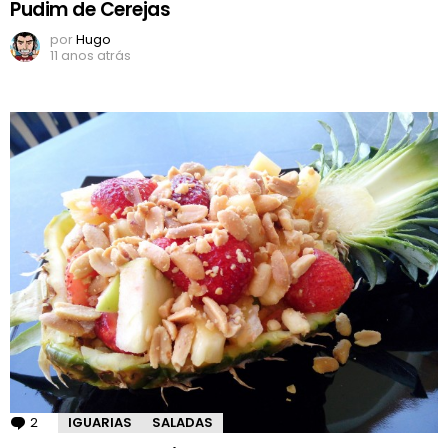
Pudim de Cerejas
por
Hugo
11 anos atrás
2
Comentários
IGUARIAS
SALADAS