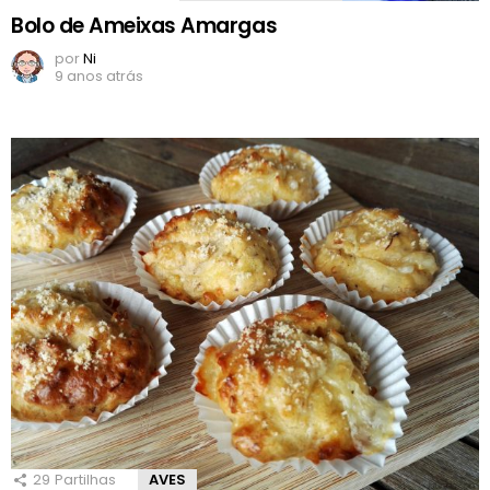
Bolo de Ameixas Amargas
por
Ni
9 anos atrás
29
Partilhas
AVES