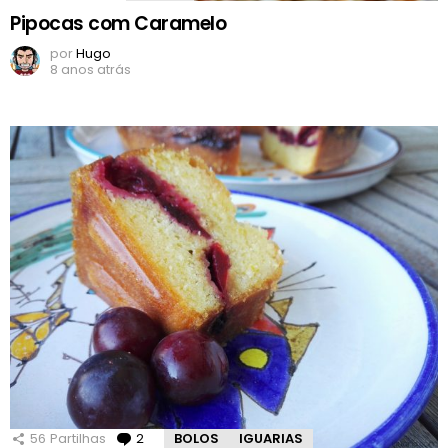
Pipocas com Caramelo
por
Hugo
8 anos atrás
56
Partilhas
2
Comentários
BOLOS
IGUARIAS