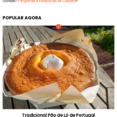
Dúvidas?
Perguntas e Respostas de Culinária
!
POPULAR AGORA
Tradicional Pão de Ló de Portugal