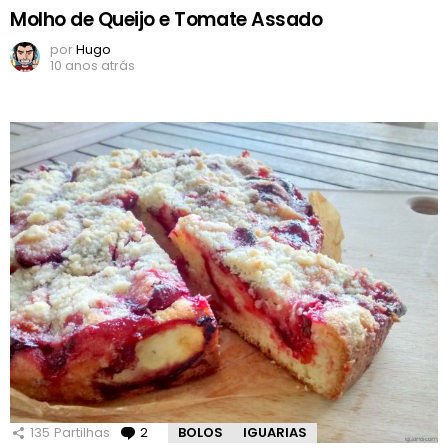
Molho de Queijo e Tomate Assado
por
Hugo
10 anos atrás
135
Partilhas
2
Comentários
BOLOS
IGUARIAS