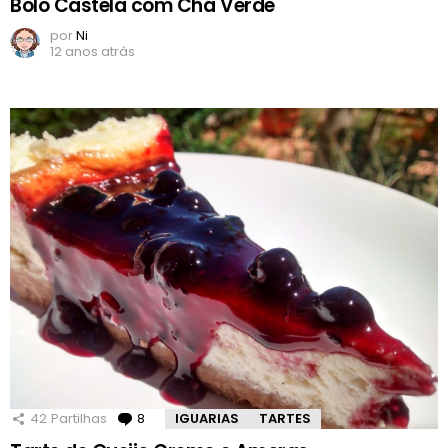
Bolo Castela com Chá Verde
por
Ni
12 anos atrás
42
Partilhas
8
Comentários
IGUARIAS
TARTES