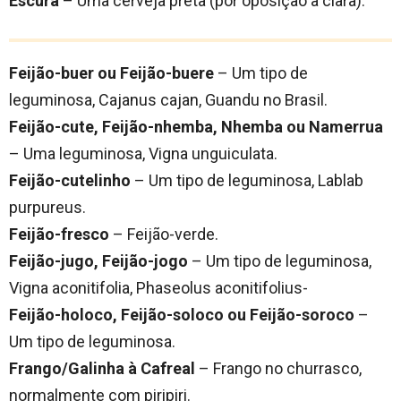
Escura
– Uma cerveja preta (por oposição a clara).
Feijão-buer ou Feijão-buere
– Um tipo de
leguminosa, Cajanus cajan, Guandu no Brasil.
Feijão-cute, Feijão-nhemba, Nhemba ou Namerrua
– Uma leguminosa, Vigna unguiculata.
Feijão-cutelinho
– Um tipo de leguminosa, Lablab
purpureus.
Feijão-fresco
– Feijão-verde.
Feijão-jugo, Feijão-jogo
– Um tipo de leguminosa,
Vigna aconitifolia, Phaseolus aconitifolius-
Feijão-holoco, Feijão-soloco ou Feijão-soroco
–
Um tipo de leguminosa.
Frango/Galinha à Cafreal
– Frango no churrasco,
normalmente com piripiri.