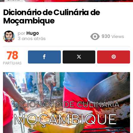
Dicionário de Culinária de
Moçambique
por
Hugo
930
Views
3 anos atrás
78
PARTILHAS