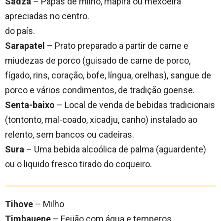
Sadza
– Papas de milho, mapira ou mexoeira
apreciadas no centro.
do país.
Sarapatel
– Prato preparado a partir de carne e
miudezas de porco (guisado de carne de porco,
fígado, rins, coração, bofe, língua, orelhas), sangue de
porco e vários condimentos, de tradição goense.
Senta-baixo
– Local de venda de bebidas tradicionais
(tontonto, mal-coado, xicadju, canho) instalado ao
relento, sem bancos ou cadeiras.
Sura
– Uma bebida alcoólica de palma (aguardente)
ou o liquido fresco tirado do coqueiro.
Tihove
– Milho
Timbauene
– Feijão com água e temperos.