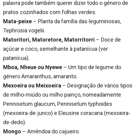
palavra pode também querer dizer todo o género de
pratos cozinhados com folhas verdes.
Mata-peixe
– Planta da família das leguminosas,
Tephrosia vogelii.
Matoritori, Matoretore, Matorritorri
– Doce de
açúcar e coco, semelhante à patanícua (ver
patanícua).
Mboa, Nheue ou Nyewe
– Um tipo de legume do
género Amaranthus, amaranto.
Mexoeira ou Meixoeira
– Designação de vários tipos
de milho-miúdo ou milho painço, nomeadamente
Pennisetum glaucum, Pennisetum typhoides
(mexoeira-de-junco) e Eleusine coracana (mexoeira-
de-dedo).
Mongo
– Amêndoa do cajueiro.