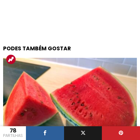
PODES TAMBÉM GOSTAR
78
DICAS
PARTILHAS