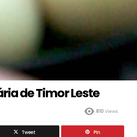
ária de Timor Leste
810
Views
Tweet
Pin