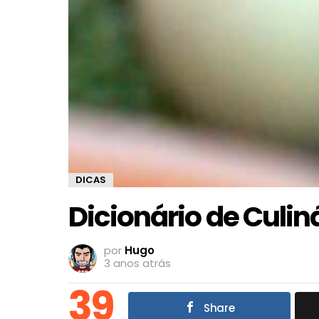
DICAS
Dicionário de Culin
por
Hugo
3 anos atrás
39
Share