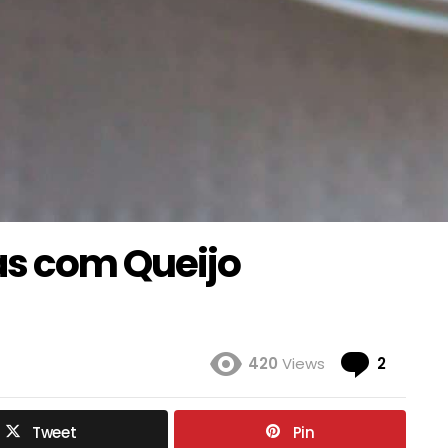
as com Queijo
Coment
420
Views
2
Tweet
Pin