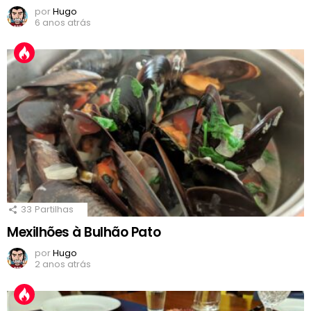
por
Hugo
6 anos atrás
33
Partilhas
Mexilhões à Bulhão Pato
por
Hugo
2 anos atrás