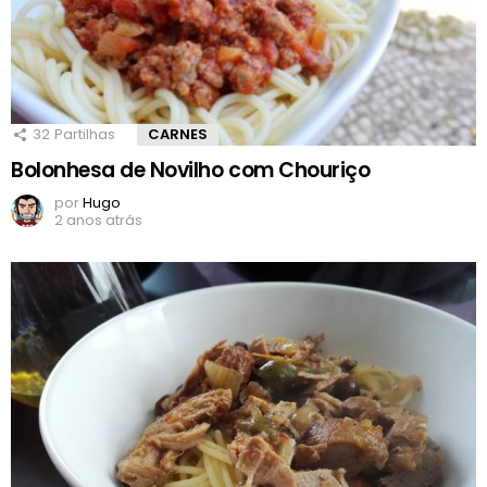
32
Partilhas
CARNES
Bolonhesa de Novilho com Chouriço
por
Hugo
2 anos atrás