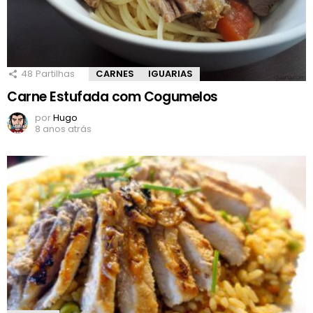
48
Partilhas
CARNES
IGUARIAS
Carne Estufada com Cogumelos
por
Hugo
8 anos atrás