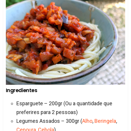
Ingredientes
Esparguete – 200gr (Ou a quantidade que
preferires para 2 pessoas)
Legumes Assados – 300gr (
Alho
,
Beringela
,
Cenoura
,
Cebola
)