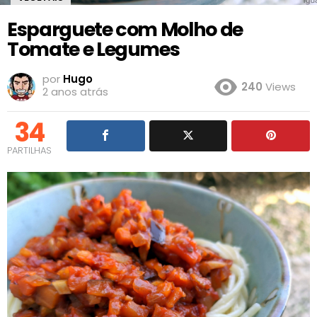
Esparguete com Molho de
Tomate e Legumes
por
Hugo
240
Views
2 anos atrás
34
PARTILHAS