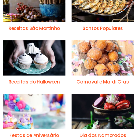
Receitas São Martinho
Santos Populares
Receitas do Halloween
Carnaval e Mardi Gras
Festas de Aniversário
Dia dos Namorados