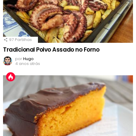
97
Partilhas
Tradicional Polvo Assado no Forno
por
Hugo
4 anos atrás