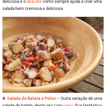
deliciosa e o
abacate
como sempre ajuda a criar uma
salada bem cremosa e deliciosa.
4.
Salada de Batata e Polvo
– Outra variação de uma
salada de batata, desta vez com
polvo
, fica fantástico