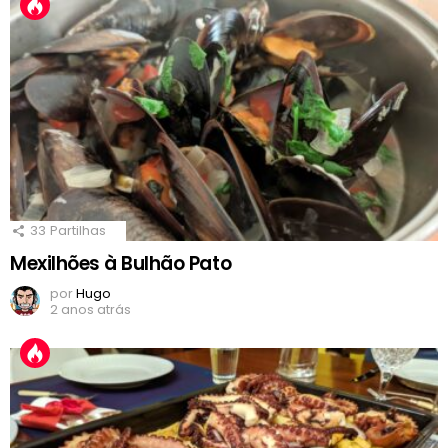
33
Partilhas
Mexilhões à Bulhão Pato
por
Hugo
2 anos atrás