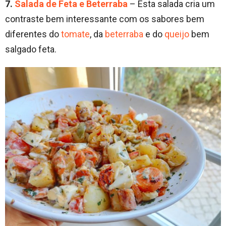
7.
Salada de Feta e Beterraba
– Esta salada cria um
contraste bem interessante com os sabores bem
diferentes do
tomate
, da
beterraba
e do
queijo
bem
salgado feta.