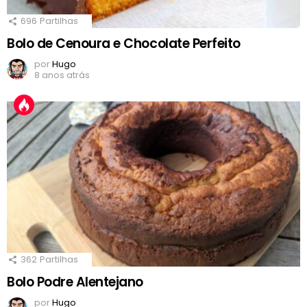
696
Partilhas
Bolo de Cenoura e Chocolate Perfeito
por
Hugo
8 anos atrás
362
Partilhas
Bolo Podre Alentejano
por
Hugo