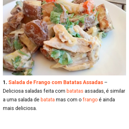
1.
Salada de Frango com Batatas Assadas
–
Deliciosa saladas feita com
batatas
assadas, é similar
a uma salada de
batata
mas com o
frango
é ainda
mais deliciosa.