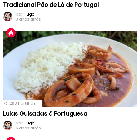
Tradicional Pão de Ló de Portugal
por
Hugo
3 anos atrás
293
Partilhas
Lulas Guisadas à Portuguesa
por
Hugo
6 anos atrás