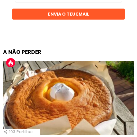
email
ENVIA O TEU EMAIL
A NÃO PERDER
103
Partilhas