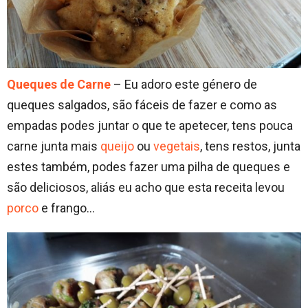
Queques de Carne
– Eu adoro este género de
queques salgados, são fáceis de fazer e como as
empadas podes juntar o que te apetecer, tens pouca
carne junta mais
queijo
ou
vegetais
, tens restos, junta
estes também, podes fazer uma pilha de queques e
são deliciosos, aliás eu acho que esta receita levou
porco
e frango…