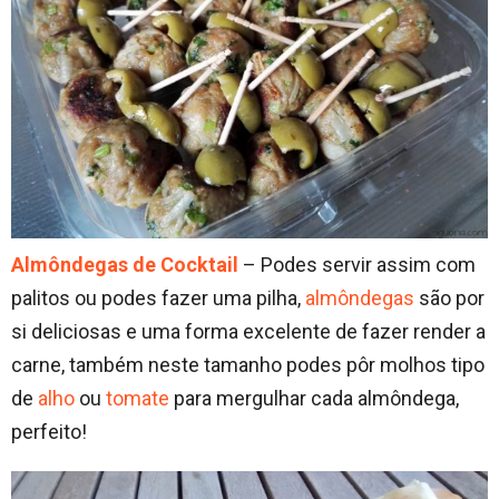
Almôndegas de Cocktail
– Podes servir assim com
palitos ou podes fazer uma pilha,
almôndegas
são por
si deliciosas e uma forma excelente de fazer render a
carne, também neste tamanho podes pôr molhos tipo
de
alho
ou
tomate
para mergulhar cada almôndega,
perfeito!