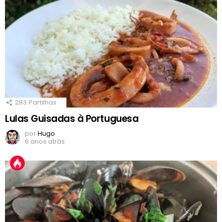
293
Partilhas
Lulas Guisadas à Portuguesa
por
Hugo
6 anos atrás