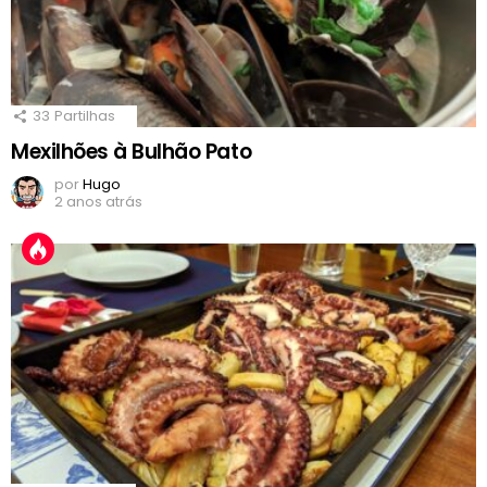
33
Partilhas
Mexilhões à Bulhão Pato
por
Hugo
2 anos atrás