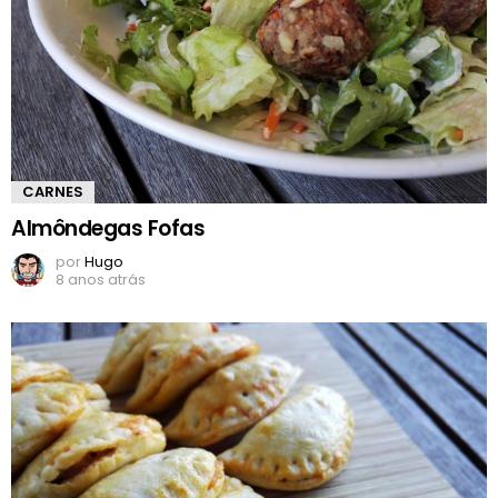
CARNES
Almôndegas Fofas
por
Hugo
8 anos atrás