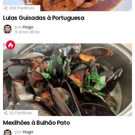
293
Partilhas
Lulas Guisadas à Portuguesa
por
Hugo
6 anos atrás
33
Partilhas
Mexilhões à Bulhão Pato
por
Hugo