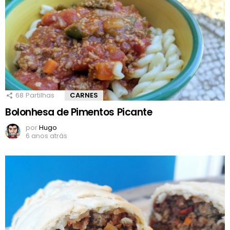
68
Partilhas
CARNES
Bolonhesa de Pimentos Picante
por
Hugo
6 anos atrás