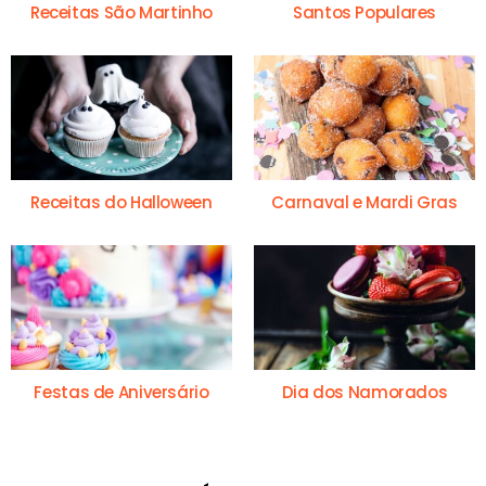
Receitas São Martinho
Santos Populares
Receitas do Halloween
Carnaval e Mardi Gras
Festas de Aniversário
Dia dos Namorados