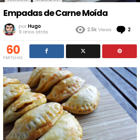
Empadas de Carne Moída
por
Hugo
Co
2.5k
Views
2
9 anos atrás
60
PARTILHAS