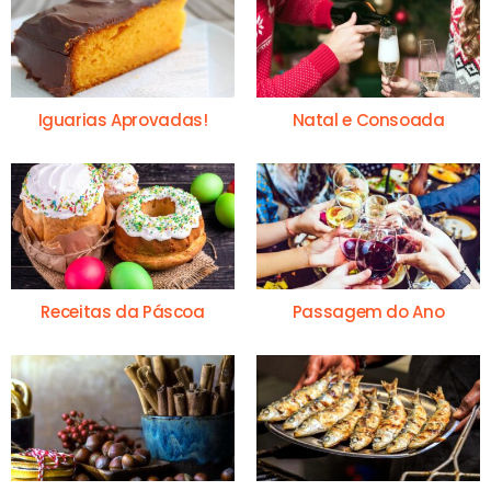
Iguarias Aprovadas!
Natal e Consoada
Receitas da Páscoa
Passagem do Ano