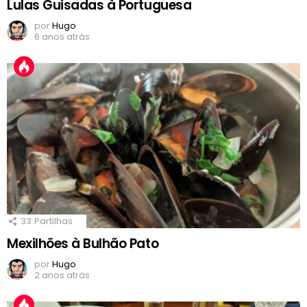
Lulas Guisadas à Portuguesa
por
Hugo
6 anos atrás
33
Partilhas
Mexilhões à Bulhão Pato
por
Hugo
2 anos atrás