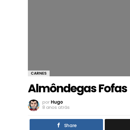
CARNES
Almôndegas Fofas
por
Hugo
8 anos atrás
Share