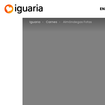
EN
You are here:
Iguaria
Carnes
Almôndegas Fofas