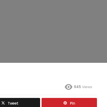
945
Views
Tweet
Pin