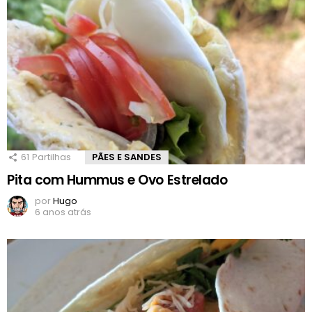
61
Partilhas
PÃES E SANDES
Pita com Hummus e Ovo Estrelado
por
Hugo
6 anos atrás