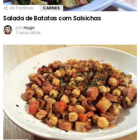
49
Partilhas
CARNES
Salada de Batatas com Salsichas
por
Hugo
7 anos atrás