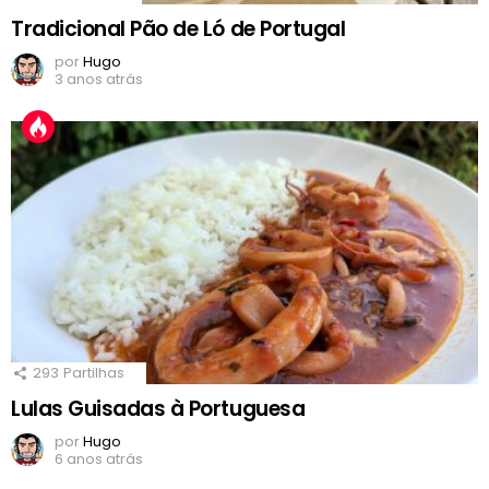
Tradicional Pão de Ló de Portugal
por
Hugo
3 anos atrás
293
Partilhas
Lulas Guisadas à Portuguesa
por
Hugo
6 anos atrás