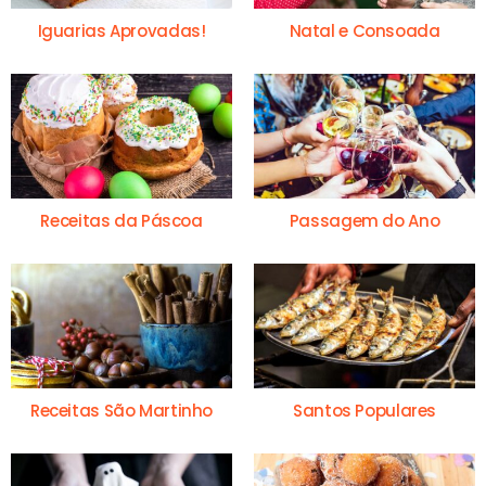
Iguarias Aprovadas!
Natal e Consoada
Receitas da Páscoa
Passagem do Ano
Receitas São Martinho
Santos Populares