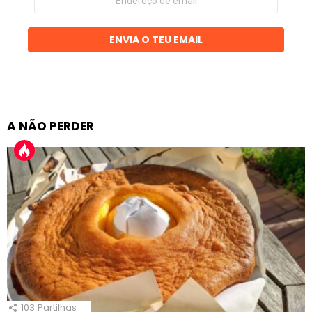
de
email
ENVIA O TEU EMAIL
A NÃO PERDER
103
Partilhas