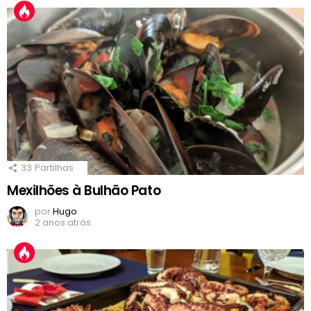
33
Partilhas
Mexilhões à Bulhão Pato
por
Hugo
2 anos atrás