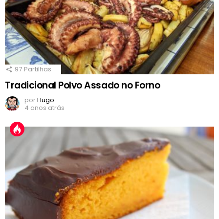
97
Partilhas
Tradicional Polvo Assado no Forno
por
Hugo
4 anos atrás