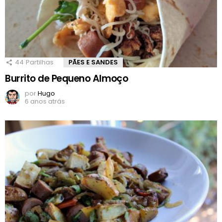
44
Partilhas
PÃES E SANDES
Burrito de Pequeno Almoço
por
Hugo
6 anos atrás