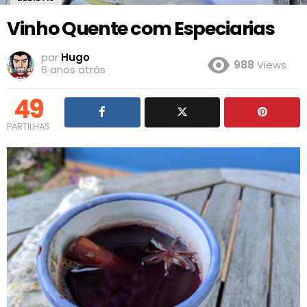
Vinho Quente com Especiarias
por
Hugo
988
Views
6 anos atrás
49
PARTILHAS