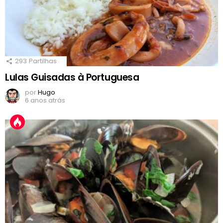
293
Partilhas
Lulas Guisadas à Portuguesa
por
Hugo
6 anos atrás