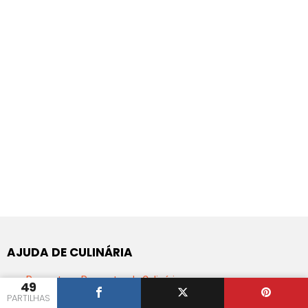
AJUDA DE CULINÁRIA
Perguntas e Respostas de Culinária
49
App de Android do Iguaria
PARTILHAS
Dicionário de Culinária Portuguesa