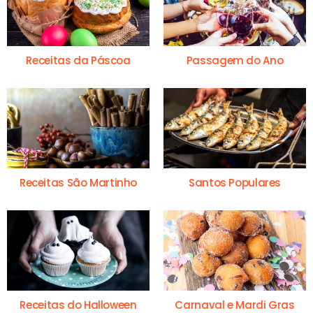
Receitas da Páscoa
Passagem do Ano
Receitas São Martinho
Santos Populares
Receitas do Halloween
Carnaval e Mardi Gras