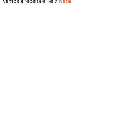
vamos a receita e Feliz
Natal
!