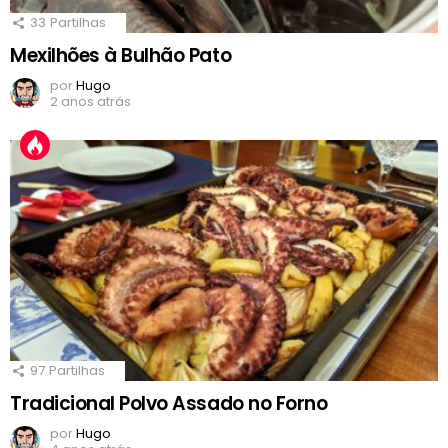
33
Partilhas
Mexilhões à Bulhão Pato
por
Hugo
2 anos atrás
97
Partilhas
Tradicional Polvo Assado no Forno
por
Hugo