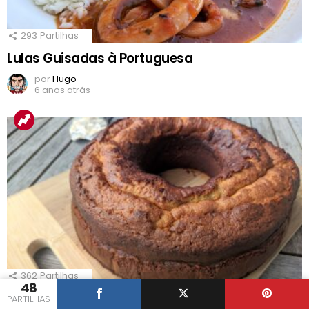
293
Partilhas
Lulas Guisadas à Portuguesa
por
Hugo
6 anos atrás
362
Partilhas
48
Bolo Podre Alentejano
PARTILHAS