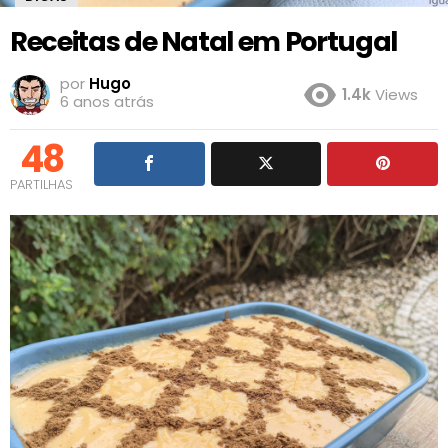
Receitas de Natal em Portugal
por
Hugo
1.4k
Views
6 anos atrás
48
PARTILHAS