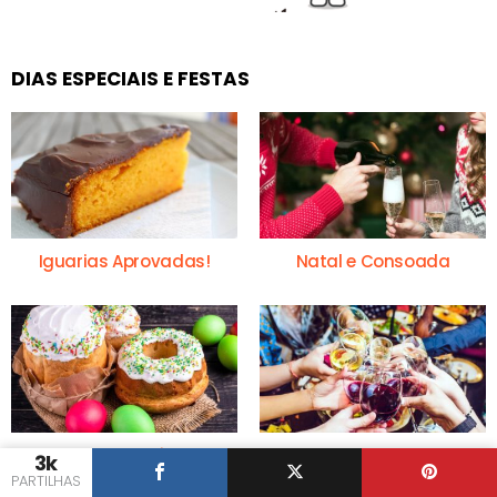
DIAS ESPECIAIS E FESTAS
Iguarias Aprovadas!
Natal e Consoada
Receitas da Páscoa
Passagem do Ano
3k
PARTILHAS