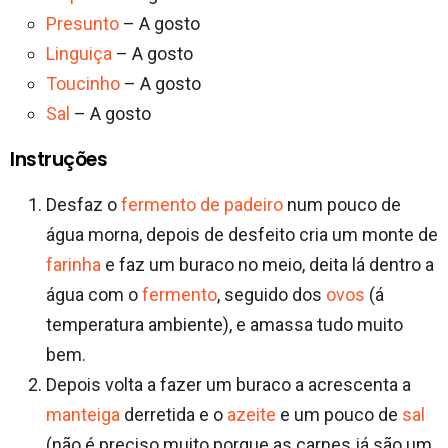
Presunto
– A gosto
Linguiça
– A gosto
Toucinho
– A gosto
Sal
– A gosto
Instruções
Desfaz o
fermento de padeiro
num pouco de
água morna, depois de desfeito cria um monte de
farinha
e faz um buraco no meio, deita lá dentro a
água com o
fermento
, seguido dos
ovos
(á
temperatura ambiente), e amassa tudo muito
bem.
Depois volta a fazer um buraco a acrescenta a
manteiga
derretida e o
azeite
e um pouco de
sal
(não é preciso muito porque as carnes já são um