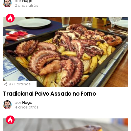
por
Hugo
2 anos atrás
97
Partilhas
Tradicional Polvo Assado no Forno
por
Hugo
4 anos atrás