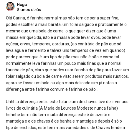
Hugo
8 anos atrás
Olá Carina, é farinha normal mas não tem de ser a super fina,
podes escolher a mais barata, um folar salgado é praticamente o
mesmo que uma bola de carne, o que quer dizer que é uma
massa enriquecida, isto é a massa pode levar ovos, pode levar
açúcar, ervas, temperos, gorduras, (ao contrário de pão que só
leva água e fermento e talvez uns temperos de vez em quando)
pode parecer que é um tipo de pão mas não é pão e como tal
normalmente leva farinhas um pouco mais finas que a normal
farinha de pão, claro que podes usar farinha de pão para fazer um
folar salgado ou bola de carne visto serem produtos mais rústicos,
agora se fosse um bolo ou algo mais delicado sim já notas a
diferença entre farinha comum e farinha de pão…
Uhhh a diferença entre este folar e um de chaves tive de ir ver aos
livros de culinária (A Maria de Lourdes Modesto nunca falha)
hehehe bem não tem muita diferença este é de azeite e
manteiga e o de chaves é de banha e manteiga e depois é só o
tipo de enchidos, este tem mais variedades o de Chaves tende a