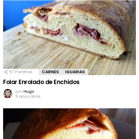
57
Partilhas
CARNES
IGUARIAS
Folar Enrolado de Enchidos
por
Hugo
5 anos atrás