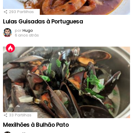
293
Partilhas
Lulas Guisadas à Portuguesa
por
Hugo
6 anos atrás
33
Partilhas
Mexilhões à Bulhão Pato