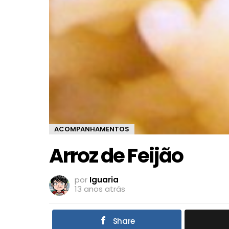
ACOMPANHAMENTOS
Arroz de Feijão
por
Iguaria
13 anos atrás
Share