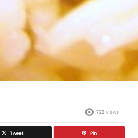
722
Views
Tweet
Pin