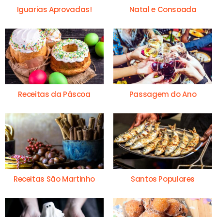
Iguarias Aprovadas!
Natal e Consoada
Receitas da Páscoa
Passagem do Ano
Receitas São Martinho
Santos Populares