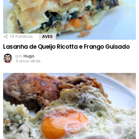
74
Partilhas
AVES
Lasanha de Queijo Ricotta e Frango Guisado
por
Hugo
3 anos atrás