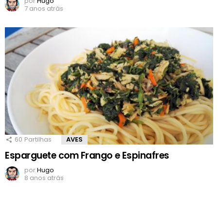
por
Hugo
7 anos atrás
60
Partilhas
AVES
Esparguete com Frango e Espinafres
por
Hugo
8 anos atrás