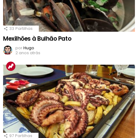
33
Partilhas
Mexilhões à Bulhão Pato
por
Hugo
2 anos atrás
97
Partilhas