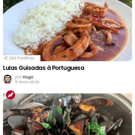
293
Partilhas
Lulas Guisadas à Portuguesa
por
Hugo
6 anos atrás