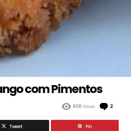
rango com Pimentos
Coment
838
Views
2
Tweet
Pin