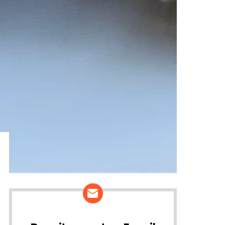
ários