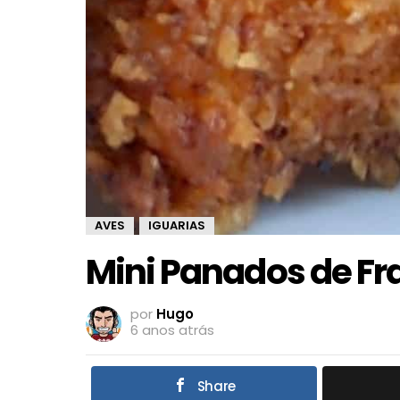
AVES
IGUARIAS
,
Mini Panados de F
por
Hugo
6 anos atrás
Share