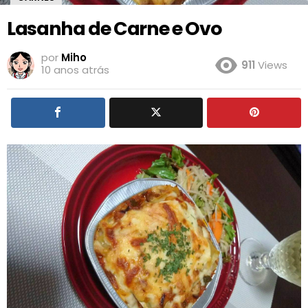
Lasanha de Carne e Ovo
por
Miho
911
Views
10 anos atrás