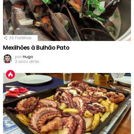
33
Partilhas
Mexilhões à Bulhão Pato
por
Hugo
2 anos atrás