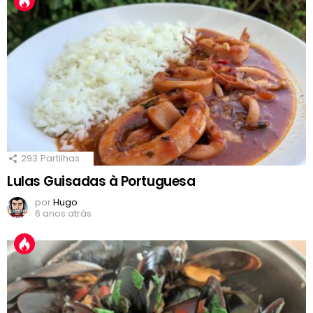
293
Partilhas
Lulas Guisadas à Portuguesa
por
Hugo
6 anos atrás