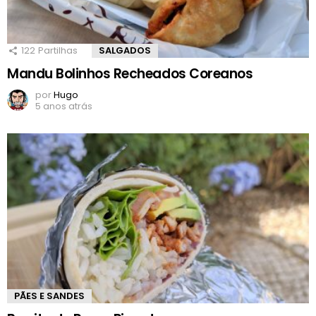
122
Partilhas
SALGADOS
Mandu Bolinhos Recheados Coreanos
por
Hugo
5 anos atrás
PÃES E SANDES