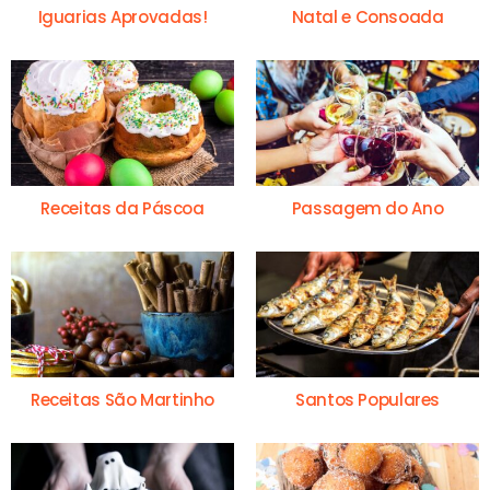
Iguarias Aprovadas!
Natal e Consoada
Receitas da Páscoa
Passagem do Ano
Receitas São Martinho
Santos Populares