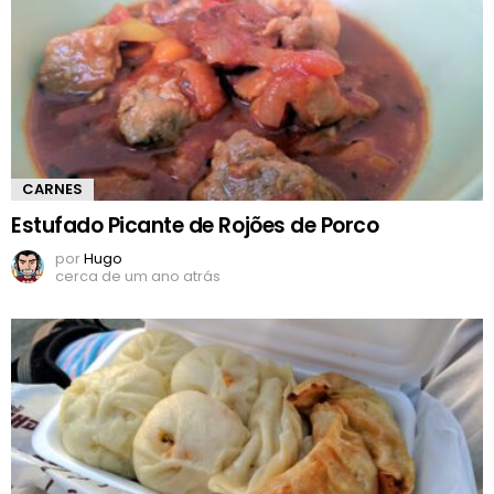
CARNES
Estufado Picante de Rojões de Porco
por
Hugo
cerca de um ano atrás