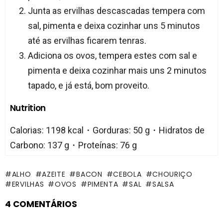
Junta as ervilhas descascadas tempera com
sal, pimenta e deixa cozinhar uns 5 minutos
até as ervilhas ficarem tenras.
Adiciona os ovos, tempera estes com sal e
pimenta e deixa cozinhar mais uns 2 minutos
tapado, e já está, bom proveito.
Nutrition
Calorias: 1198 kcal・Gorduras: 50 g・Hidratos de
Carbono: 137 g・Proteínas: 76 g
ALHO
AZEITE
BACON
CEBOLA
CHOURIÇO
ERVILHAS
OVOS
PIMENTA
SAL
SALSA
4 COMENTÁRIOS