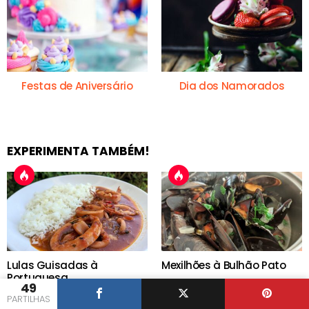
Festas de Aniversário
Dia dos Namorados
EXPERIMENTA TAMBÉM!
Lulas Guisadas à
Mexilhões à Bulhão Pato
Portuguesa
49
PARTILHAS