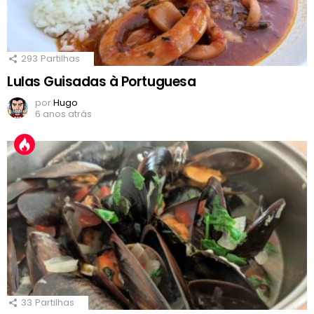
293
Partilhas
Lulas Guisadas à Portuguesa
por
Hugo
6 anos atrás
33
Partilhas