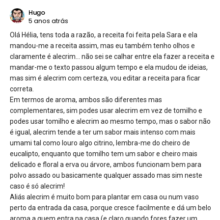
Hugo
5 anos atrás
Olá Hélia, tens toda a razão, a receita foi feita pela Sara e ela
mandou-me a receita assim, mas eu também tenho olhos e
claramente é alecrim… não sei se calhar entre ela fazer a receita e
mandar-me o texto passou algum tempo e ela mudou de ideias,
mas sim é alecrim com certeza, vou editar a receita para ficar
correta.
Em termos de aroma, ambos são diferentes mas
complementares, sim podes usar alecrim em vez de tomilho e
podes usar tomilho e alecrim ao mesmo tempo, mas o sabor não
é igual, alecrim tende a ter um sabor mais intenso com mais
umami tal como louro algo citrino, lembra-me do cheiro de
eucalipto, enquanto que tomilho tem um sabor e cheiro mais
delicado e floral a erva ou árvore, ambos funcionam bem para
polvo assado ou basicamente qualquer assado mas sim neste
caso é só alecrim!
Aliás alecrim é muito bom para plantar em casa ou num vaso
perto da entrada da casa, porque cresce facilmente e dá um belo
aroma a quem entra na casa (e claro quando fores fazer um