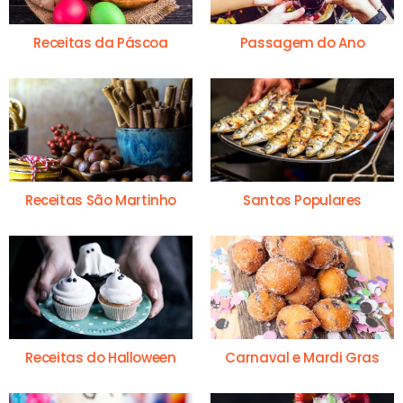
Receitas da Páscoa
Passagem do Ano
Receitas São Martinho
Santos Populares
Receitas do Halloween
Carnaval e Mardi Gras