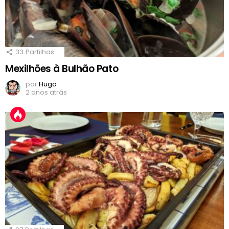
33
Partilhas
Mexilhões à Bulhão Pato
por
Hugo
2 anos atrás