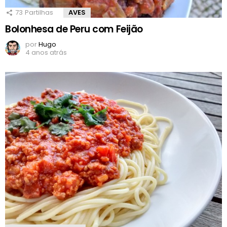
73
Partilhas
AVES
Bolonhesa de Peru com Feijão
por
Hugo
4 anos atrás