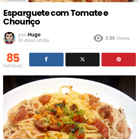
Esparguete com Tomate e
Chouriço
por
Hugo
3.9k
Views
10 anos atrás
85
PARTILHAS