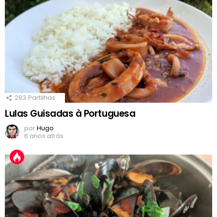
293
Partilhas
Lulas Guisadas à Portuguesa
por
Hugo
6 anos atrás