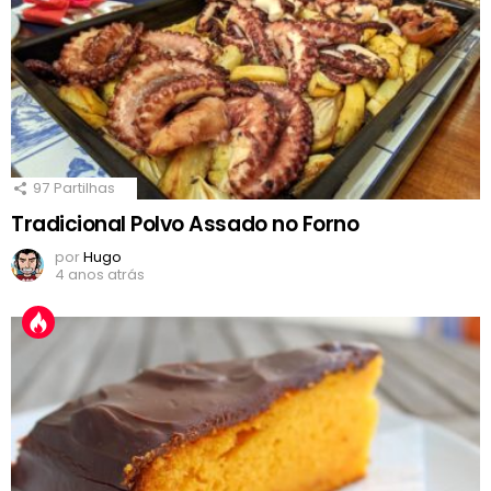
97
Partilhas
Tradicional Polvo Assado no Forno
por
Hugo
4 anos atrás