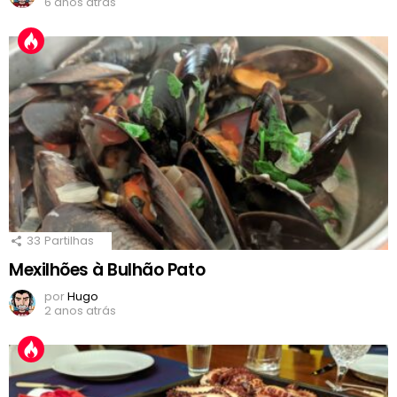
6 anos atrás
33
Partilhas
Mexilhões à Bulhão Pato
por
Hugo
2 anos atrás