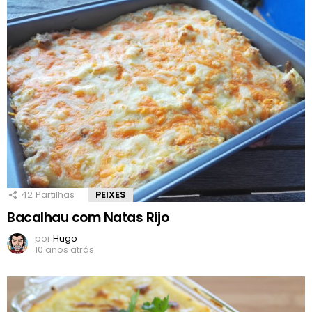
42
Partilhas
PEIXES
Bacalhau com Natas Rijo
por
Hugo
10 anos atrás