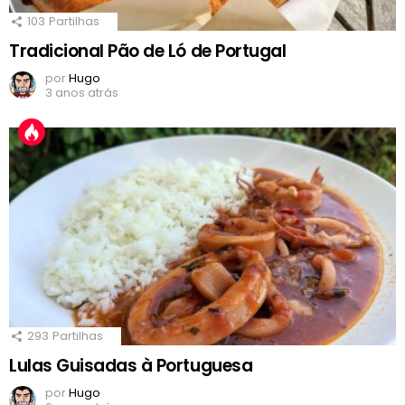
103
Partilhas
Tradicional Pão de Ló de Portugal
por
Hugo
3 anos atrás
293
Partilhas
Lulas Guisadas à Portuguesa
por
Hugo