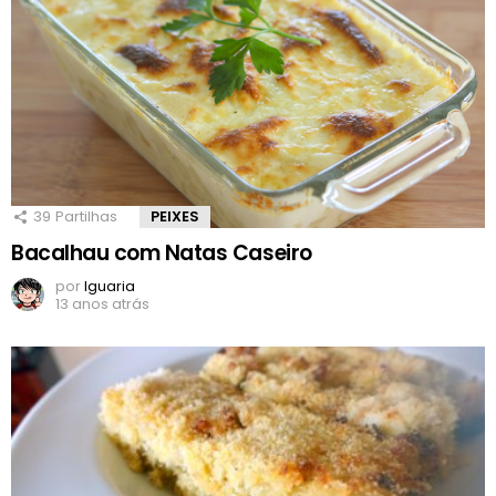
39
Partilhas
PEIXES
Bacalhau com Natas Caseiro
por
Iguaria
13 anos atrás