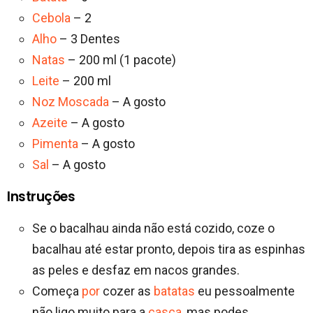
Cebola
– 2
Alho
– 3 Dentes
Natas
– 200 ml (1 pacote)
Leite
– 200 ml
Noz Moscada
– A gosto
Azeite
– A gosto
Pimenta
– A gosto
Sal
– A gosto
Instruções
Se o bacalhau ainda não está cozido, coze o
bacalhau até estar pronto, depois tira as espinhas
as peles e desfaz em nacos grandes.
Começa
por
cozer as
batatas
eu pessoalmente
não ligo muito para a
casca
, mas podes