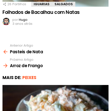
26
Partilhas
IGUARIAS
SALGADOS
Folhados de Bacalhau com Natas
por
Hugo
3 anos atrás
Anterior Artigo
Ver
mais
Pasteis de Nata
Próximo Artigo
Arroz de Frango
MAIS DE:
PEIXES