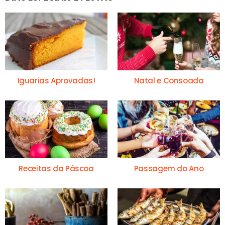
Iguarias Aprovadas!
Natal e Consoada
Receitas da Páscoa
Passagem do Ano