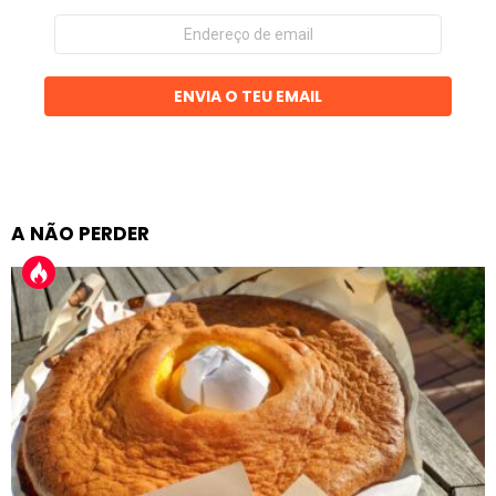
Endereço
de
email
ENVIA O TEU EMAIL
A NÃO PERDER