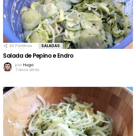
30
Partilhas
SALADAS
Salada de Pepino e Endro
por
Hugo
7 anos atrás