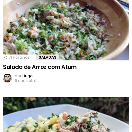
71
Partilhas
SALADAS
Salada de Arroz com Atum
por
Hugo
5 anos atrás