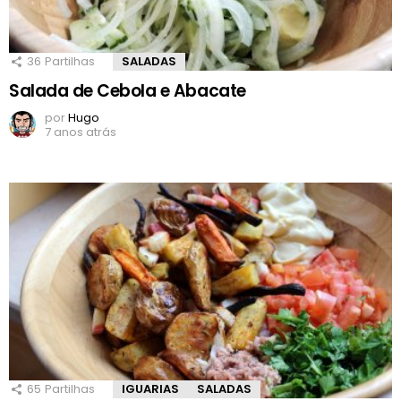
36
Partilhas
SALADAS
Salada de Cebola e Abacate
por
Hugo
7 anos atrás
65
Partilhas
IGUARIAS
SALADAS