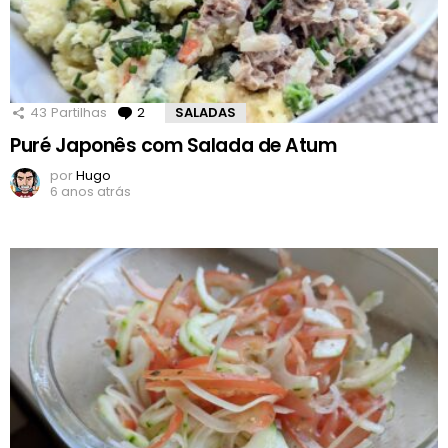
43
Partilhas
2
Comentários
SALADAS
Puré Japonês com Salada de Atum
por
Hugo
6 anos atrás