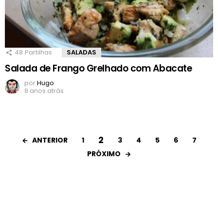
48
Partilhas
SALADAS
Salada de Frango Grelhado com Abacate
por
Hugo
8 anos atrás
2
ANTERIOR
1
3
4
5
6
7
PRÓXIMO