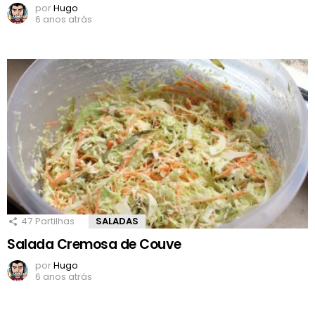
por
Hugo
6 anos atrás
47
Partilhas
SALADAS
Salada Cremosa de Couve
por
Hugo
6 anos atrás