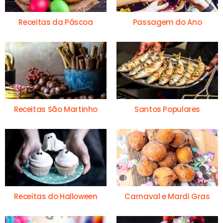
Receitas da Páscoa
Passagem do Ano
Receitas São Martinho
Santos Populares
Receitas do Halloween
Carnaval e Mardi Gras