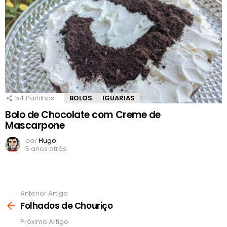
54
Partilhas
BOLOS
IGUARIAS
Bolo de Chocolate com Creme de
Mascarpone
por
Hugo
5 anos atrás
Anterior Artigo
Ver
mais
Folhados de Chouriço
Próximo Artigo