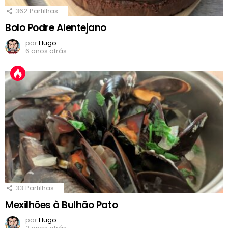
362
Partilhas
Bolo Podre Alentejano
por
Hugo
6 anos atrás
33
Partilhas
Mexilhões à Bulhão Pato
por
Hugo