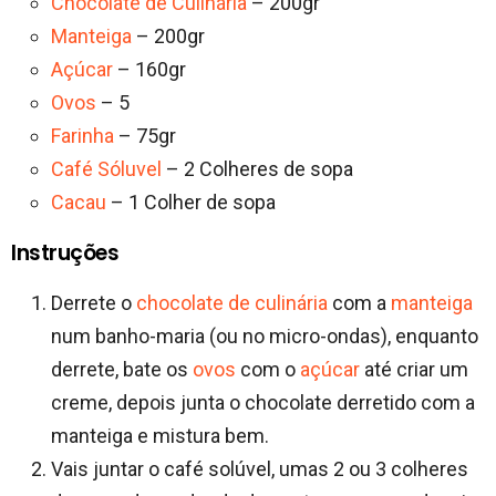
Chocolate de Culinária
– 200gr
Manteiga
– 200gr
Açúcar
– 160gr
Ovos
– 5
Farinha
– 75gr
Café Sóluvel
– 2 Colheres de sopa
Cacau
– 1 Colher de sopa
Instruções
Derrete o
chocolate de culinária
com a
manteiga
num banho-maria (ou no micro-ondas), enquanto
derrete, bate os
ovos
com o
açúcar
até criar um
creme, depois junta o chocolate derretido com a
manteiga e mistura bem.
Vais juntar o café solúvel, umas 2 ou 3 colheres