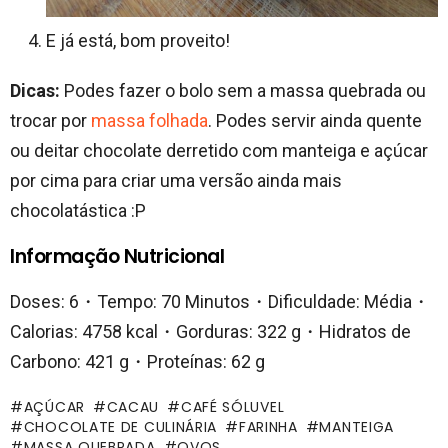
E já está, bom proveito!
Dicas:
Podes fazer o bolo sem a massa quebrada ou
trocar por
massa folhada
. Podes servir ainda quente
ou deitar chocolate derretido com manteiga e açúcar
por cima para criar uma versão ainda mais
chocolatástica :P
Informação Nutricional
Doses: 6・Tempo: 70 Minutos・Dificuldade: Média・
Calorias: 4758 kcal・Gorduras: 322 g・Hidratos de
Carbono: 421 g・Proteínas: 62 g
AÇÚCAR
CACAU
CAFÉ SÓLUVEL
CHOCOLATE DE CULINÁRIA
FARINHA
MANTEIGA
MASSA QUEBRADA
OVOS