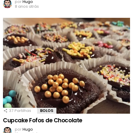
por
Hugo
8 anos atrás
37
Partilhas
BOLOS
Cupcake Fofos de Chocolate
por
Hugo