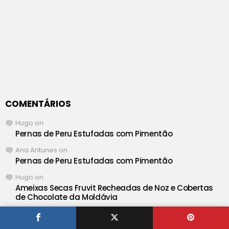
COMENTÁRIOS
Hugo
on
Pernas de Peru Estufadas com Pimentão
Ana Antunes
on
Pernas de Peru Estufadas com Pimentão
Hugo
on
Ameixas Secas Fruvit Recheadas de Noz e Cobertas
de Chocolate da Moldávia
Teresa Carla Batista
on
Ameixas Secas Fruvit Recheadas de Noz e Cobertas