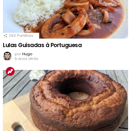
293
Partilhas
Lulas Guisadas à Portuguesa
por
Hugo
6 anos atrás