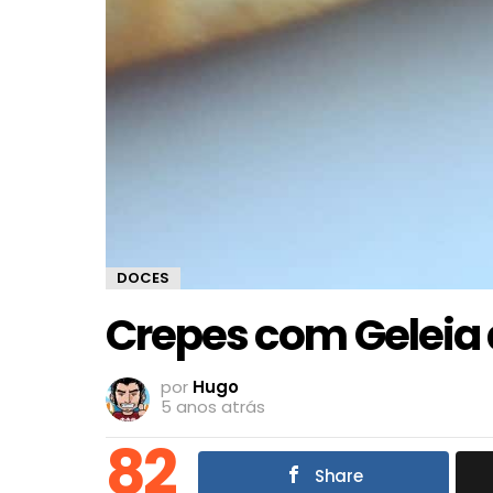
DOCES
Crepes com Geleia
por
Hugo
5 anos atrás
82
Share