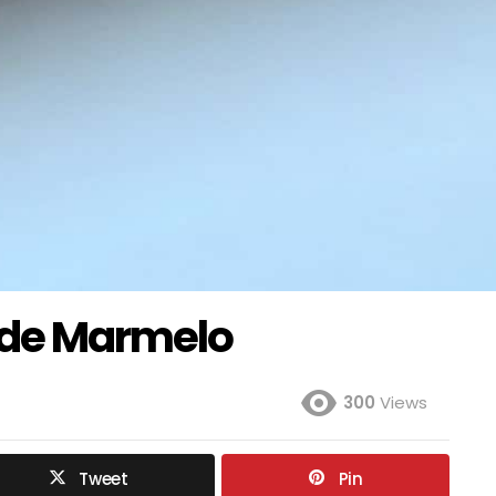
 de Marmelo
300
Views
Tweet
Pin