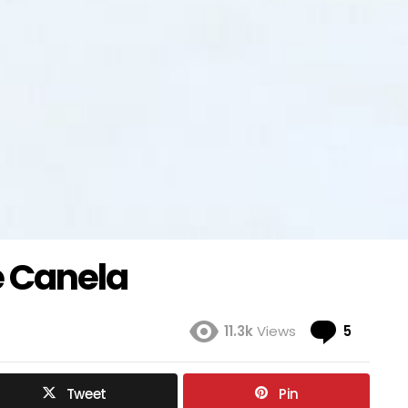
e Canela
Coment
11.3k
Views
5
Tweet
Pin