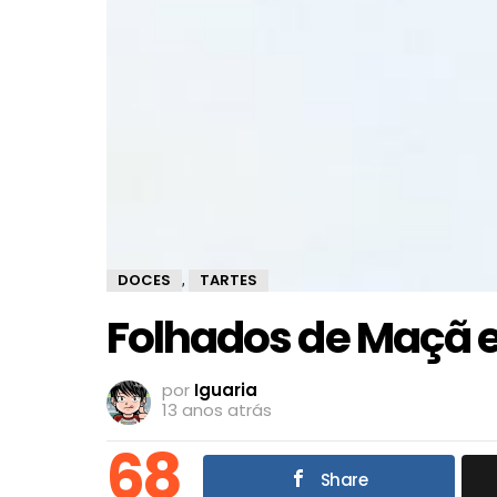
DOCES
TARTES
,
Folhados de Maçã 
por
Iguaria
13 anos atrás
68
Share