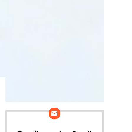
ários