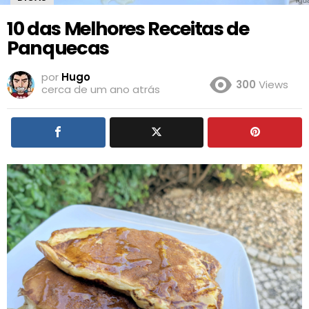
10 das Melhores Receitas de
Panquecas
por
Hugo
300
Views
cerca de um ano atrás