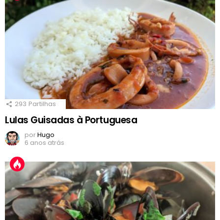
293
Partilhas
Lulas Guisadas à Portuguesa
por
Hugo
6 anos atrás