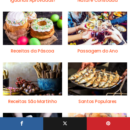
Iguarias Aprovadas!
Natal e Consoada
Receitas da Páscoa
Passagem do Ano
Receitas São Martinho
Santos Populares