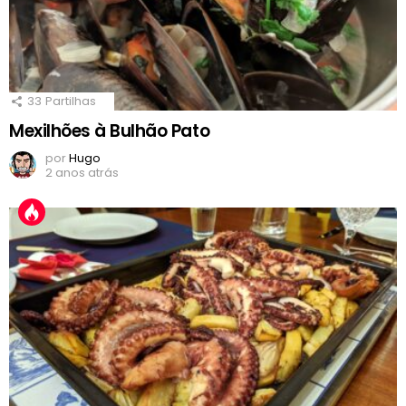
33
Partilhas
Mexilhões à Bulhão Pato
por
Hugo
2 anos atrás