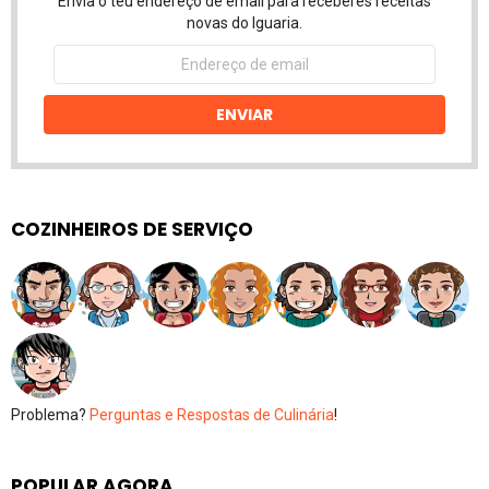
Envia o teu endereço de email para receberes receitas
novas do Iguaria.
Endereço
de
email
ENVIAR
COZINHEIROS DE SERVIÇO
Problema?
Perguntas e Respostas de Culinária
!
POPULAR AGORA