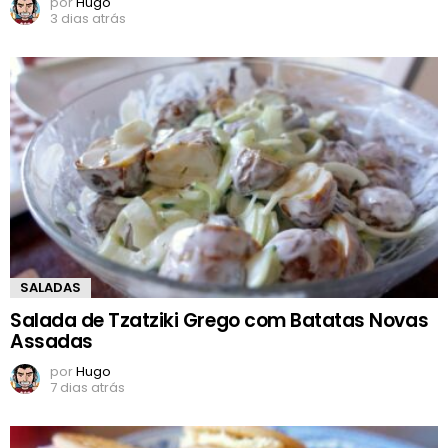
por
Hugo
3 dias atrás
SALADAS
Salada de Tzatziki Grego com Batatas Novas
Assadas
por
Hugo
7 dias atrás