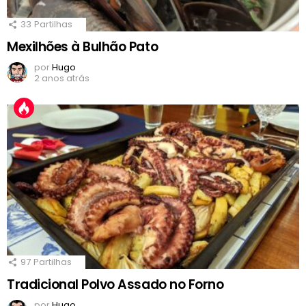
33
Partilhas
Mexilhões à Bulhão Pato
por
Hugo
2 anos atrás
97
Partilhas
Tradicional Polvo Assado no Forno
por
Hugo