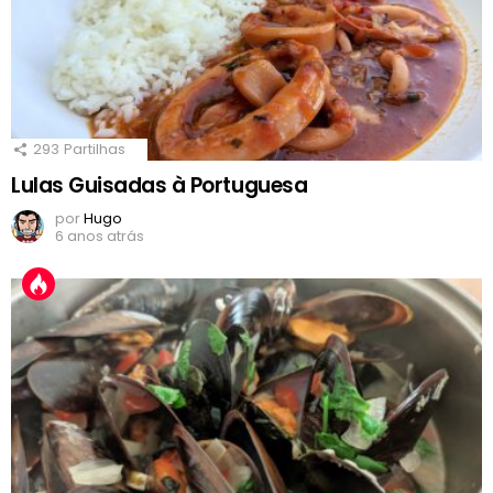
293
Partilhas
Lulas Guisadas à Portuguesa
por
Hugo
6 anos atrás