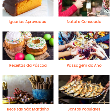
Iguarias Aprovadas!
Natal e Consoada
Receitas da Páscoa
Passagem do Ano
Receitas São Martinho
Santos Populares