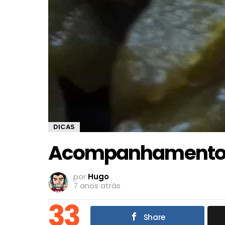
DICAS
Acompanhamentos 
por
Hugo
7 anos atrás
33
Share