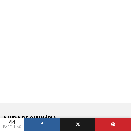
AJUDA DE CULINÁRIA
44
PARTILHAS
Perguntas e Respostas de Culinária