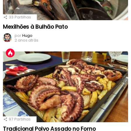
33
Partilhas
Mexilhões à Bulhão Pato
por
Hugo
2 anos atrás
97
Partilhas
Tradicional Polvo Assado no Forno