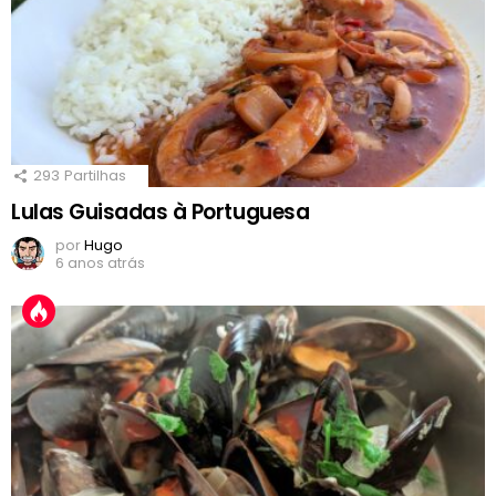
293
Partilhas
Lulas Guisadas à Portuguesa
por
Hugo
6 anos atrás