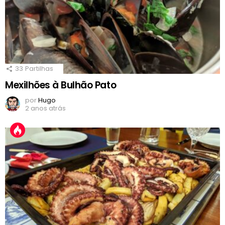
33
Partilhas
Mexilhões à Bulhão Pato
por
Hugo
2 anos atrás