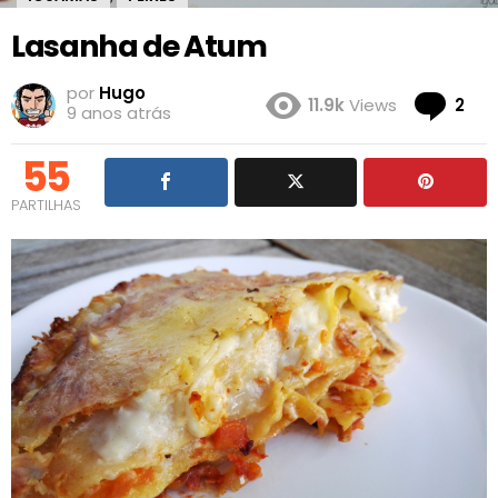
Lasanha de Atum
por
Hugo
Co
11.9k
Views
2
9 anos atrás
55
PARTILHAS