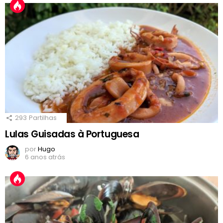
293
Partilhas
Lulas Guisadas à Portuguesa
por
Hugo
6 anos atrás