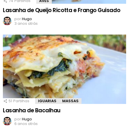
74
Partilhas
AVES
Lasanha de Queijo Ricotta e Frango Guisado
por
Hugo
3 anos atrás
51
Partilhas
IGUARIAS
MASSAS
Lasanha de Bacalhau
por
Hugo
6 anos atrás