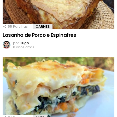
55
Partilhas
CARNES
Lasanha de Porco e Espinafres
por
Hugo
6 anos atrás