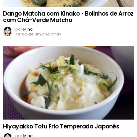
Dango Matcha com Kinako • Bolinhos de Arroz
com Chá-Verde Matcha
por
Miho
cerca de um ano atrás
Hiyayakko Tofu Frio Temperado Japonês
por
Miho